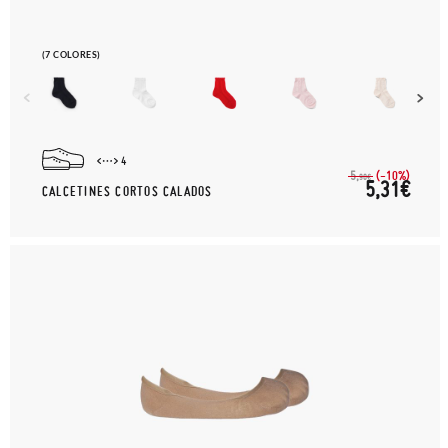
(7 COLORES)
4
(-10%)
5,
90€
5,31€
CALCETINES CORTOS CALADOS