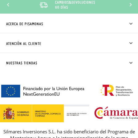
CAMBIOS&DEVOLUCIONES
60 DÍAS
ACERCA DE PISAMONAS
QUIÉNES SOMOS
CÓMO COMPRAR
ATENCIÓN AL CLIENTE
DONDE ESTÁ MI PEDIDO
ENVÍOS Y CAMBIOS GRATIS
SOLICITAR CAMBIO O DEVOLUCIÓN
CLUB PISAMONAS
NUESTRAS TIENDAS
CONTACTO
BLOG & NOTICIAS
HORARIO
PREMIOS
PREGUNTAS FRECUENTES
AVISO LEGAL, PRIVACIDAD Y COOKIES
GUIA DE TALLAS
REBAJAS
Silmares Inversiones S.L. ha sido beneficiario del Programa de