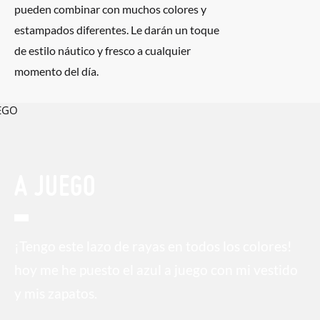
pueden combinar con muchos colores y
elijas, y si cuando te lleguen no te valen, sólo tienes que entrar
estampados diferentes. Le darán un toque
en la sección
Cambios & Devoluciones
de nuestra web para
de estilo náutico y fresco a cualquier
enviarnos la petición de cambio. Nuestro equipo Atención al
momento del día.
Cliente se encargará de todo: te mandaremos otra talla y te
recogeremos la primera, sin gastos, en unos pocos días!
En caso de que no quieras Cambio sino Devolución, también
serán gratuitas, ¡no tienes que preocuparte por nada! Puedes
solicitarlas desde el mismo enlace del párrafo anterior y nos
A JUEGO
encargamos de enviarte un mensajero para que te recoja el
paquete.
¡Tengo este lazo de rayas en todos los colores!
hoy me he puesto el azul a juego con mi vestido
y mis zapatos.