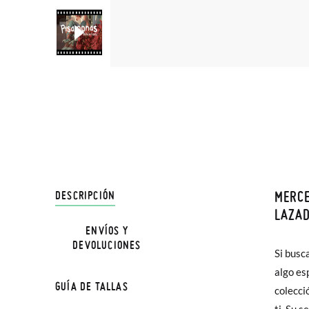
MERCE
DESCRIPCIÓN
En Pisa
LAZAD
hasta e
ENVÍOS Y
DEVOLUCIONES
Además 
Si busc
poco má
algo es
GUÍA DE TALLAS
En Bale
colecci