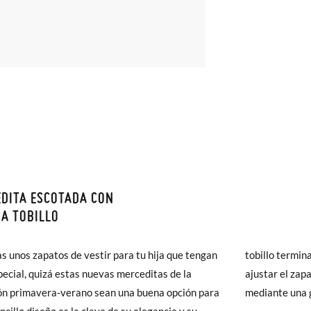
DITA ESCOTADA CON
monas todos los Envíos son GRATIS y los Cambios de Talla/Color tam
A TOBILLO
n 60 días. ¡Te acercamos nuestra tienda física hasta la puerta de tu c
del envío estándar gratuito (2-3 días laborables), en caso de que pre
as unos zapatos de vestir para tu hija que tengan
tobillo termin
s (3,95€) elegir Envío Urgente en Península.
pecial, quizá estas nuevas merceditas de la
ajustar el zap
ares el tiempo de envío es de 3-4 días laborables.
ón primavera-verano sean una buena opción para
mediante una g