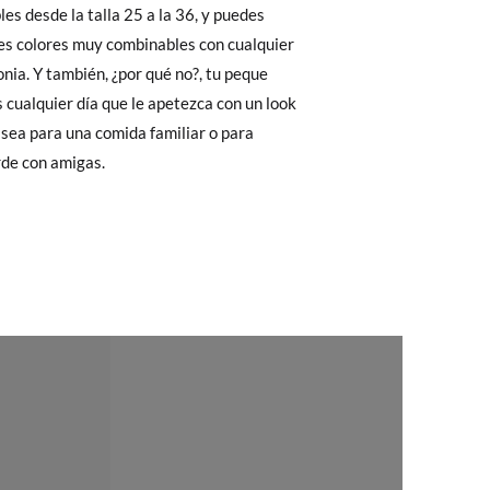
les desde la talla 25 a la 36, y puedes
33
34
35
36
37
38
 El precio final será el de los zapatos que
res colores muy combinables con cualquier
Cambios & Devoluciones
de nuestra web
21,2
21,8
22,4
23,1
23,6
24,2
nia. Y también, ¿por qué no?, tu peque
e encargará de todo: te mandaremos otra
s cualquier día que le apetezca con un look
 sea para una comida familiar o para
rde con amigas.
 ¡no tienes que preocuparte por nada!
gamos de enviarte un mensajero para que te