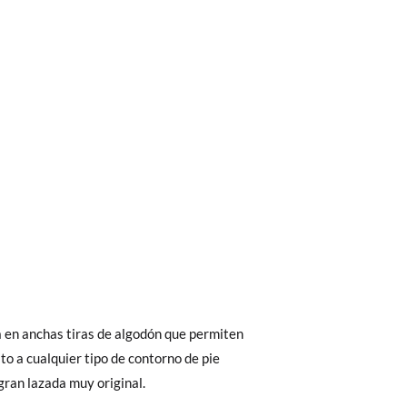
bién son GRATIS y puedes realizarlos
asa!
fieras acelerar el envío, puedes por muy
a en anchas tiras de algodón que permiten
ato a cualquier tipo de contorno de pie
ran lazada muy original.