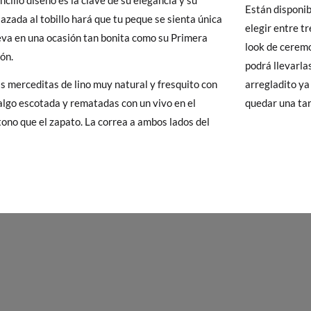
encillo diseño es la clave de su elegancia y su
Están disponib
24
25
26
27
28
29
30
31
32
 Pisamonas envíos y cambios gratis, sin importe mínimo, sin preguntas.
lazada al tobillo hará que tu peque se sienta única
elegir entre t
y si cuando te lleguen no te valen, sólo tienes que entrar en la sección
lleva en una ocasión tan bonita como su Primera
15,3
16,0
16,6
17,2
17,8
18,4
19,2
19,8
20,4
look de ceremo
viarnos la petición de cambio. Nuestro equipo Atención al Cliente s
ón.
podrá llevarla
 te recogeremos la primera, sin gastos, en unos pocos días!
s merceditas de lino muy natural y fresquito con
arregladito ya
 algo escotada y rematadas con un vivo en el
quedar una ta
 de que no quieras Cambio sino Devolución, también serán gratuitas,
ono que el zapato. La correa a ambos lados del
solicitarlas desde el mismo enlace del párrafo anterior y nos encar
el paquete.