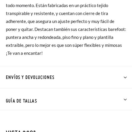
todo momento. Están fabricadas en un práctico tejido
transpirable y resistente, y cuentan con cierre de tira
adherente, que asegura un ajuste perfecto y muy fácil de
poner y quitar. Destacan también sus características barefoot:
puntera ancha y redondeada, piso fino y plano y plantilla
extraíble, pero lo mejor es que son súper flexibles y mimosas
¡Te van a encantar!
ENVÍOS Y DEVOLUCIONES
En Pisamonas todos los Envíos son GRATIS y los Cambios de
Talla/Color también son GRATIS y puedes realizarlos hasta en
GUÍA DE TALLAS
60 días. ¡Te acercamos nuestra tienda física hasta la puerta de
tu casa!