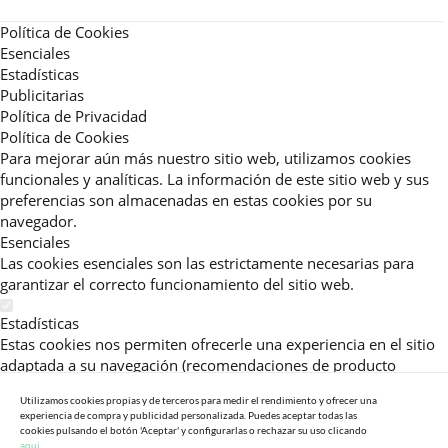
Política de Cookies
Esenciales
Estadísticas
Publicitarias
Política de Privacidad
Política de Cookies
Para mejorar aún más nuestro sitio web, utilizamos cookies
funcionales y analíticas. La información de este sitio web y sus
preferencias son almacenadas en estas cookies por su
navegador.
Esenciales
Las cookies esenciales son las estrictamente necesarias para
garantizar el correcto funcionamiento del sitio web.
Estadísticas
Estas cookies nos permiten ofrecerle una experiencia en el sitio
adaptada a su navegación (recomendaciones de producto
personalizadas, énfasis en categorías frecuentemente
Utilizamos cookies propias y de terceros para medir el rendimiento y ofrecer una
consultadas, etc).Al activar esta cookie, nos ayuda a mejorar aún
experiencia de compra y publicidad personalizada. Puedes aceptar todas las
más su experiencia.
cookies pulsando el botón 'Aceptar' y configurarlas o rechazar su uso clicando
aqui.