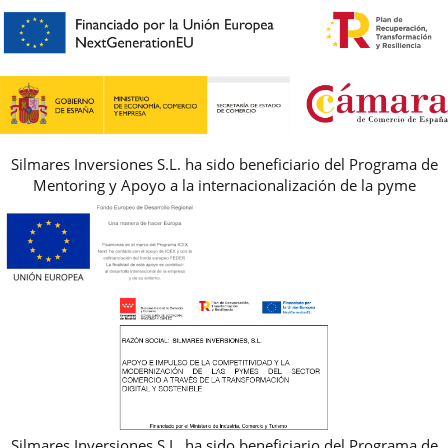
PREGUNTAS FRECUENTES
AVISO LEGAL, PRIVACIDAD Y COOKIES
GUIA DE TALLAS
REBAJAS
Silmares Inversiones S.L. ha sido beneficiario del Programa de
Mentoring y Apoyo a la internacionalización de la pyme
Silmares Inversiones S.L. ha sido beneficiario del Programa de