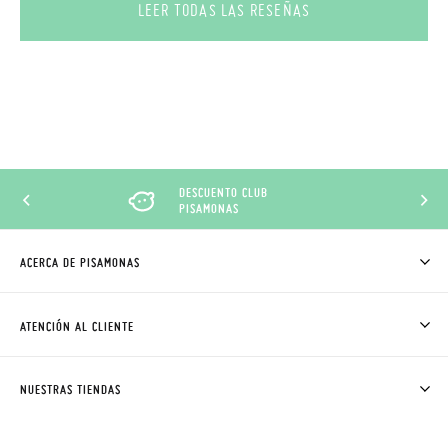
LEER TODAS LAS RESEÑAS
DESCUENTO CLUB
PISAMONAS
ACERCA DE PISAMONAS
QUIÉNES SOMOS
CÓMO COMPRAR
ATENCIÓN AL CLIENTE
DONDE ESTÁ MI PEDIDO
ENVÍOS Y CAMBIOS GRATIS
SOLICITAR CAMBIO O DEVOLUCIÓN
CLUB PISAMONAS
NUESTRAS TIENDAS
CONTACTO
BLOG & NOTICIAS
HORARIO
PREMIOS