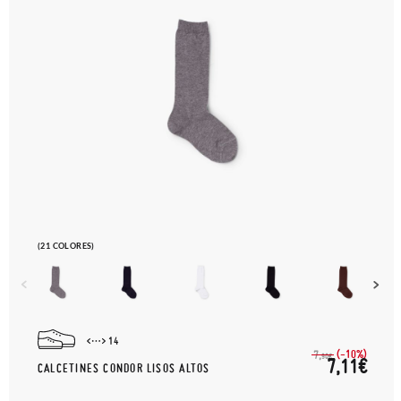
(21 COLORES)
14
(-10%)
7,
90€
7,11€
CALCETINES CONDOR LISOS ALTOS