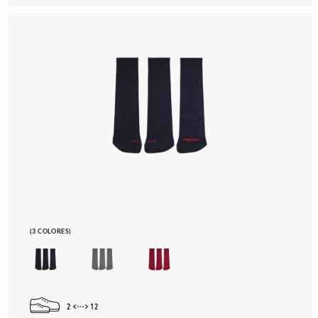
(3 COLORES)
2
12