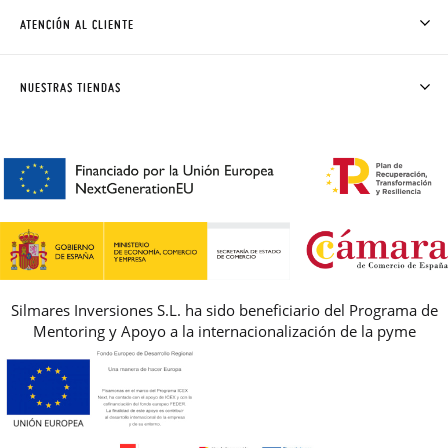
CÓMO COMPRAR
ATENCIÓN AL CLIENTE
DONDE ESTÁ MI PEDIDO
ENVÍOS Y CAMBIOS GRATIS
SOLICITAR CAMBIO O DEVOLUCIÓN
CLUB PISAMONAS
NUESTRAS TIENDAS
CONTACTO
BLOG & NOTICIAS
HORARIO
PREMIOS
PREGUNTAS FRECUENTES
AVISO LEGAL, PRIVACIDAD Y COOKIES
GUIA DE TALLAS
REBAJAS
Silmares Inversiones S.L. ha sido beneficiario del Programa de
Mentoring y Apoyo a la internacionalización de la pyme