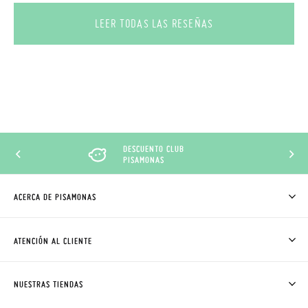
LEER TODAS LAS RESEÑAS
DESCUENTO CLUB
PISAMONAS
ACERCA DE PISAMONAS
QUIÉNES SOMOS
CÓMO COMPRAR
ATENCIÓN AL CLIENTE
DONDE ESTÁ MI PEDIDO
ENVÍOS Y CAMBIOS GRATIS
SOLICITAR CAMBIO O DEVOLUCIÓN
CLUB PISAMONAS
NUESTRAS TIENDAS
CONTACTO
BLOG & NOTICIAS