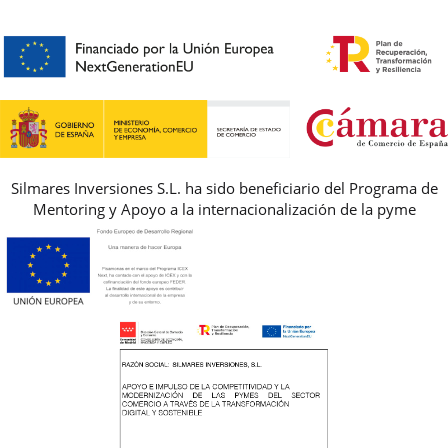
HORARIO
PREMIOS
PREGUNTAS FRECUENTES
AVISO LEGAL, PRIVACIDAD Y COOKIES
GUIA DE TALLAS
REBAJAS
Silmares Inversiones S.L. ha sido beneficiario del Programa de
Mentoring y Apoyo a la internacionalización de la pyme