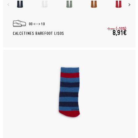
00
10
(-10%)
9,
90€
8,91€
CALCETINES BAREFOOT LISOS