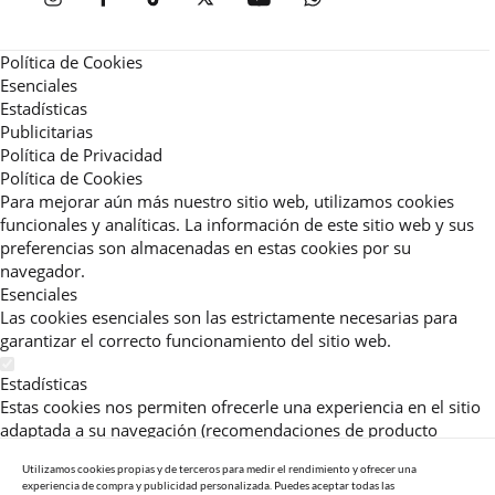
Política de Cookies
Esenciales
Estadísticas
Publicitarias
Política de Privacidad
Política de Cookies
Para mejorar aún más nuestro sitio web, utilizamos cookies
funcionales y analíticas. La información de este sitio web y sus
preferencias son almacenadas en estas cookies por su
navegador.
Esenciales
Las cookies esenciales son las estrictamente necesarias para
garantizar el correcto funcionamiento del sitio web.
Estadísticas
Estas cookies nos permiten ofrecerle una experiencia en el sitio
adaptada a su navegación (recomendaciones de producto
personalizadas, énfasis en categorías frecuentemente
Utilizamos cookies propias y de terceros para medir el rendimiento y ofrecer una
consultadas, etc).Al activar esta cookie, nos ayuda a mejorar aún
experiencia de compra y publicidad personalizada. Puedes aceptar todas las