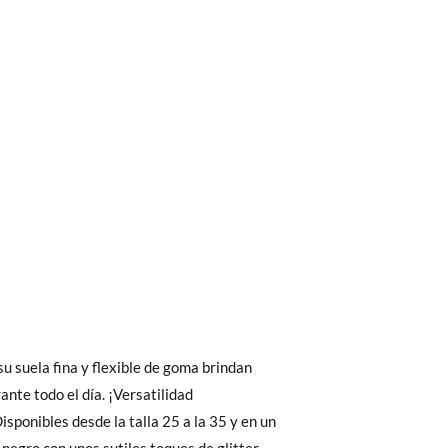
bién son GRATIS y puedes realizarlos
asa!
fieras acelerar el envío, puedes por muy