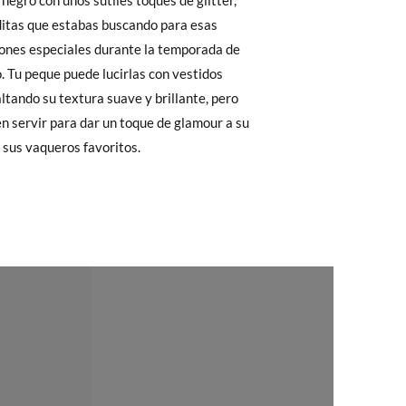
32
33
34
35
 El precio final será el de los zapatos que
Cambios & Devoluciones
de nuestra web
20,4
21,0
21,7
22.4
e encargará de todo: te mandaremos otra
 ¡no tienes que preocuparte por nada!
n sus vaqueros favoritos.
gamos de enviarte un mensajero para que te