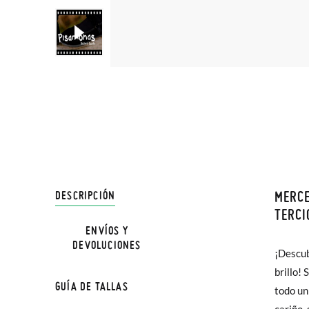
MERCE
DESCRIPCIÓN
En Pisa
TERCI
hasta e
ENVÍOS Y
DEVOLUCIONES
Además 
¡Descub
redonde
poco má
brillo!
comod
GUÍA DE TALLAS
En Bale
todo un
garantiz