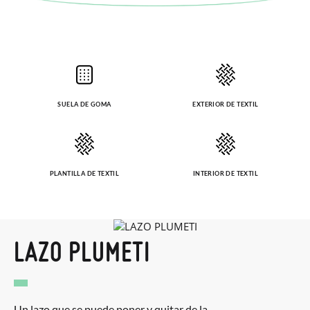
solicitarlas desde el mismo enlace del párrafo anterior y nos
encargamos de enviarte un mensajero para que te recoja el
paquete.
SUELA DE GOMA
EXTERIOR DE TEXTIL
PLANTILLA DE TEXTIL
INTERIOR DE TEXTIL
LAZO PLUMETI
Un lazo que se puede poner y quitar de la