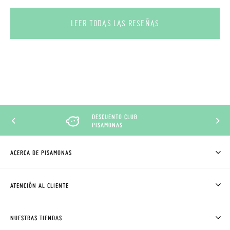
LEER TODAS LAS RESEÑAS
DESCUENTO CLUB
PISAMONAS
ACERCA DE PISAMONAS
QUIÉNES SOMOS
CÓMO COMPRAR
ATENCIÓN AL CLIENTE
DONDE ESTÁ MI PEDIDO
ENVÍOS Y CAMBIOS GRATIS
SOLICITAR CAMBIO O DEVOLUCIÓN
CLUB PISAMONAS
NUESTRAS TIENDAS
CONTACTO
BLOG & NOTICIAS