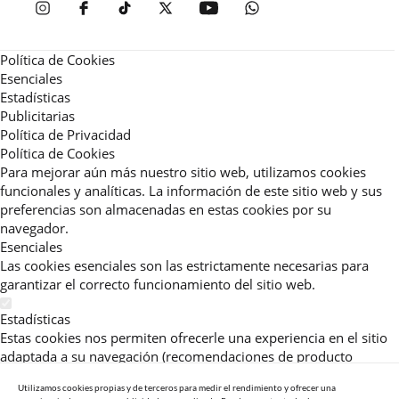
Política de Cookies
Esenciales
Estadísticas
Publicitarias
Política de Privacidad
Política de Cookies
Para mejorar aún más nuestro sitio web, utilizamos cookies
funcionales y analíticas. La información de este sitio web y sus
preferencias son almacenadas en estas cookies por su
navegador.
Esenciales
Las cookies esenciales son las estrictamente necesarias para
garantizar el correcto funcionamiento del sitio web.
Estadísticas
Estas cookies nos permiten ofrecerle una experiencia en el sitio
adaptada a su navegación (recomendaciones de producto
personalizadas, énfasis en categorías frecuentemente
Utilizamos cookies propias y de terceros para medir el rendimiento y ofrecer una
consultadas, etc).Al activar esta cookie, nos ayuda a mejorar aún