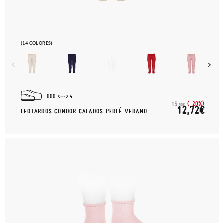
(14 COLORES)
000
4
(-20%)
15,
90€
12,72€
LEOTARDOS CONDOR CALADOS PERLÉ VERANO