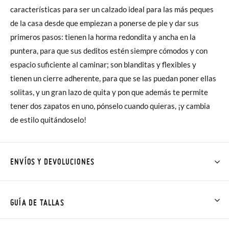
características para ser un calzado ideal para las más peques
de la casa desde que empiezan a ponerse de pie y dar sus
primeros pasos: tienen la horma redondita y ancha en la
puntera, para que sus deditos estén siempre cómodos y con
espacio suficiente al caminar; son blanditas y flexibles y
tienen un cierre adherente, para que se las puedan poner ellas
solitas, y un gran lazo de quita y pon que además te permite
tener dos zapatos en uno, pónselo cuando quieras, ¡y cambia
de estilo quitándoselo!
ENVÍOS Y DEVOLUCIONES
En Pisamonas todos los Envíos son GRATIS y los Cambios de
Talla/Color también son GRATIS y puedes realizarlos hasta en
GUÍA DE TALLAS
60 días. ¡Te acercamos nuestra tienda física hasta la puerta de