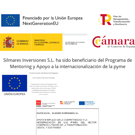
HORARIO
PREMIOS
PREGUNTAS FRECUENTES
AVISO LEGAL, PRIVACIDAD Y COOKIES
GUIA DE TALLAS
REBAJAS
Silmares Inversiones S.L. ha sido beneficiario del Programa de
Mentoring y Apoyo a la internacionalización de la pyme