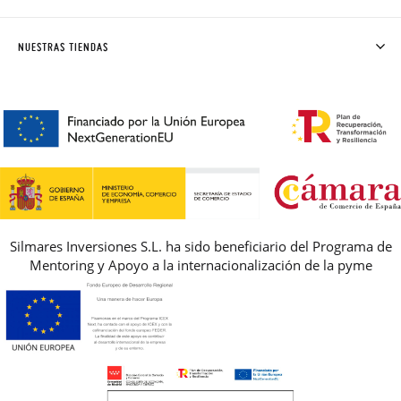
DONDE ESTÁ MI PEDIDO
ENVÍOS Y CAMBIOS GRATIS
SOLICITAR CAMBIO O DEVOLUCIÓN
CLUB PISAMONAS
NUESTRAS TIENDAS
CONTACTO
BLOG & NOTICIAS
HORARIO
PREMIOS
PREGUNTAS FRECUENTES
AVISO LEGAL, PRIVACIDAD Y COOKIES
GUIA DE TALLAS
REBAJAS
Silmares Inversiones S.L. ha sido beneficiario del Programa de
Mentoring y Apoyo a la internacionalización de la pyme