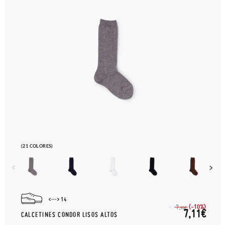
(21 COLORES)
14
(-10%)
7,
90€
7,11€
CALCETINES CONDOR LISOS ALTOS