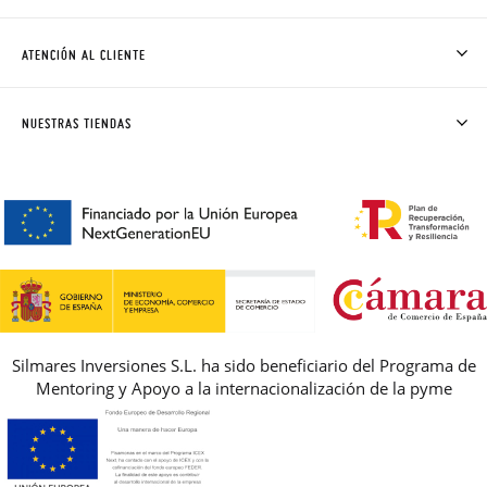
QUIÉNES SOMOS
CÓMO COMPRAR
ATENCIÓN AL CLIENTE
DONDE ESTÁ MI PEDIDO
ENVÍOS Y CAMBIOS GRATIS
SOLICITAR CAMBIO O DEVOLUCIÓN
CLUB PISAMONAS
NUESTRAS TIENDAS
CONTACTO
BLOG & NOTICIAS
HORARIO
PREMIOS
PREGUNTAS FRECUENTES
AVISO LEGAL, PRIVACIDAD Y COOKIES
GUIA DE TALLAS
REBAJAS
Silmares Inversiones S.L. ha sido beneficiario del Programa de
Mentoring y Apoyo a la internacionalización de la pyme