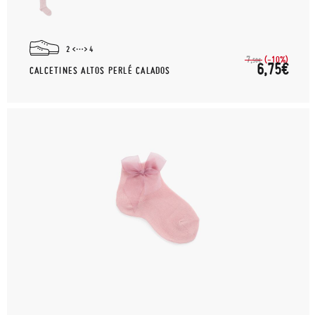
2
4
(-10%)
7,
50€
6,75€
CALCETINES ALTOS PERLÉ CALADOS