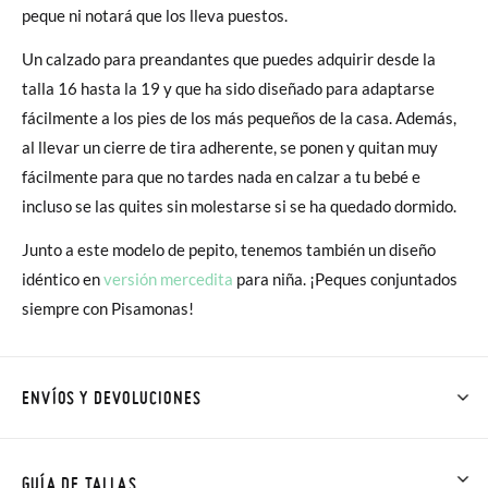
peque ni notará que los lleva puestos.
Un calzado para preandantes que puedes adquirir desde la
talla 16 hasta la 19 y que ha sido diseñado para adaptarse
fácilmente a los pies de los más pequeños de la casa. Además,
al llevar un cierre de tira adherente, se ponen y quitan muy
fácilmente para que no tardes nada en calzar a tu bebé e
incluso se las quites sin molestarse si se ha quedado dormido.
Junto a este modelo de pepito, tenemos también un diseño
idéntico en
versión mercedita
para niña. ¡Peques conjuntados
siempre con Pisamonas!
ENVÍOS Y DEVOLUCIONES
En Pisamonas todos los Envíos son GRATIS y los Cambios de
Talla/Color también son GRATIS y puedes realizarlos hasta en
GUÍA DE TALLAS