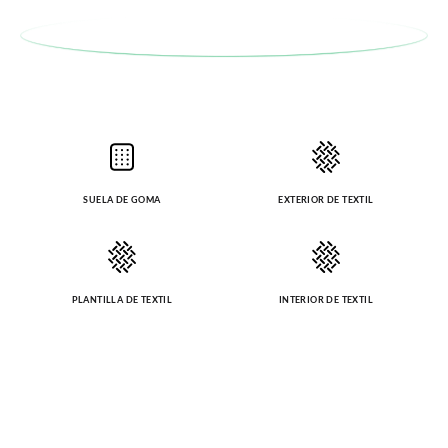
En caso de que no quieras Cambio sino Devolución, también
serán gratuitas, ¡no tienes que preocuparte por nada! Puedes
solicitarlas desde el mismo enlace del párrafo anterior y nos
encargamos de enviarte un mensajero para que te recoja el
paquete.
SUELA DE GOMA
EXTERIOR DE TEXTIL
PLANTILLA DE TEXTIL
INTERIOR DE TEXTIL