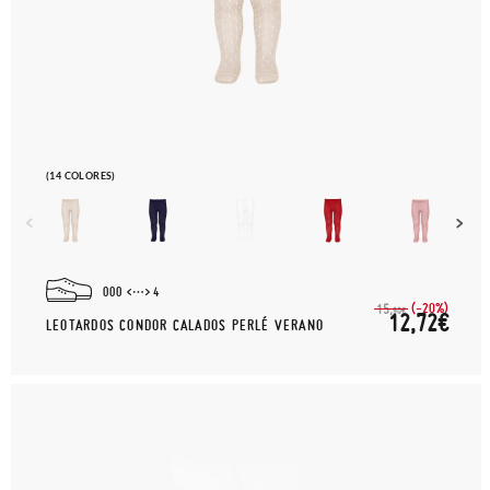
(14 COLORES)
000
4
(-20%)
15,
90€
12,72€
LEOTARDOS CONDOR CALADOS PERLÉ VERANO