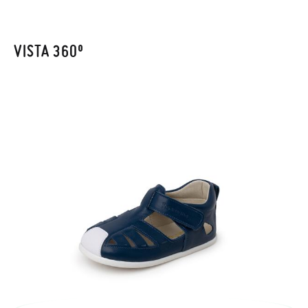
enviarnos la petición de cambio. Nuestro equipo Atención al
Cliente se encargará de todo: te mandaremos otra talla y te
recogeremos la primera, sin gastos, en unos pocos días!
VISTA 360º
En caso de que no quieras Cambio sino Devolución, también
serán gratuitas, ¡no tienes que preocuparte por nada! Puedes
solicitarlas desde el mismo enlace del párrafo anterior y nos
encargamos de enviarte un mensajero para que te recoja el
paquete.