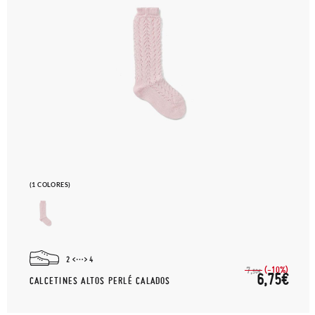
(1 COLORES)
2
4
(-10%)
7,
50€
6,75€
CALCETINES ALTOS PERLÉ CALADOS