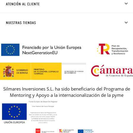
CÓMO COMPRAR
ATENCIÓN AL CLIENTE
DONDE ESTÁ MI PEDIDO
ENVÍOS Y CAMBIOS GRATIS
SOLICITAR CAMBIO O DEVOLUCIÓN
CLUB PISAMONAS
NUESTRAS TIENDAS
CONTACTO
BLOG & NOTICIAS
HORARIO
PREMIOS
PREGUNTAS FRECUENTES
AVISO LEGAL, PRIVACIDAD Y COOKIES
GUIA DE TALLAS
REBAJAS
Silmares Inversiones S.L. ha sido beneficiario del Programa de
Mentoring y Apoyo a la internacionalización de la pyme