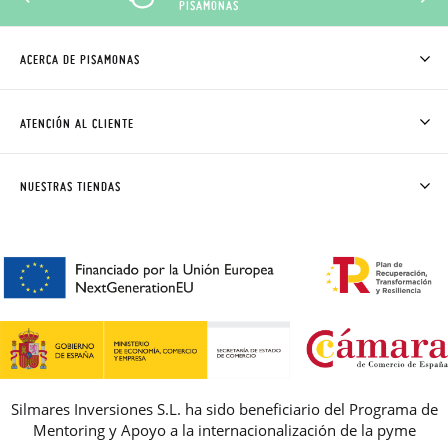
PISAMONAS
ACERCA DE PISAMONAS
QUIÉNES SOMOS
CÓMO COMPRAR
ATENCIÓN AL CLIENTE
DONDE ESTÁ MI PEDIDO
ENVÍOS Y CAMBIOS GRATIS
SOLICITAR CAMBIO O DEVOLUCIÓN
CLUB PISAMONAS
NUESTRAS TIENDAS
CONTACTO
BLOG & NOTICIAS
HORARIO
PREMIOS
PREGUNTAS FRECUENTES
AVISO LEGAL, PRIVACIDAD Y COOKIES
GUIA DE TALLAS
REBAJAS
Silmares Inversiones S.L. ha sido beneficiario del Programa de
Mentoring y Apoyo a la internacionalización de la pyme