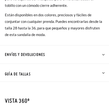
tobillo con un cómodo cierre adherente.
Están disponibles en dos colores, preciosos y fáciles de
conjuntar con cualquier prenda. Puedes encontrarlas desde la
talla 28 hasta la 36, para que pequeños y mayores disfruten
de esta sandalia de moda.
ENVÍOS Y DEVOLUCIONES
En Pisamonas todos los Envíos son GRATIS y los Cambios de
Talla/Color también son GRATIS y puedes realizarlos hasta en
GUÍA DE TALLAS
60 días. ¡Te acercamos nuestra tienda física hasta la puerta de
tu casa!
NOTA: Las medidas de la tabla son de este modelo en
concreto, y de la suela interior del zapato, para que compares
VISTA 360º
Además del envío estándar gratuito (2-3 días laborables), en
con la medida del pie de tu peque o con la suela interna de
caso de que prefieras acelerar el envío, puedes por muy poco