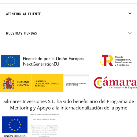
QUIÉNES SOMOS
CÓMO COMPRAR
ATENCIÓN AL CLIENTE
DONDE ESTÁ MI PEDIDO
ENVÍOS Y CAMBIOS GRATIS
SOLICITAR CAMBIO O DEVOLUCIÓN
CLUB PISAMONAS
NUESTRAS TIENDAS
CONTACTO
BLOG & NOTICIAS
HORARIO
PREMIOS
PREGUNTAS FRECUENTES
AVISO LEGAL, PRIVACIDAD Y COOKIES
GUIA DE TALLAS
REBAJAS
Silmares Inversiones S.L. ha sido beneficiario del Programa de
Mentoring y Apoyo a la internacionalización de la pyme