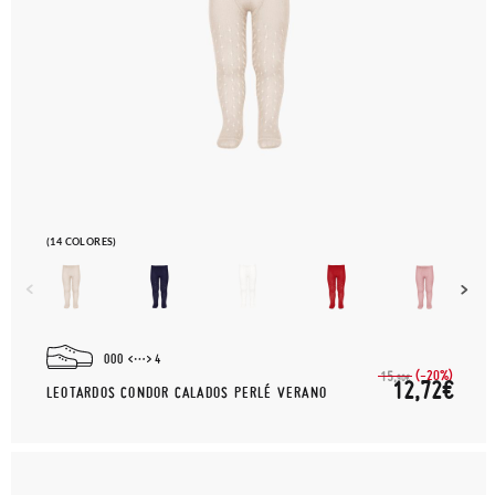
(14 COLORES)
000
4
(-20%)
15,
90€
12,72€
LEOTARDOS CONDOR CALADOS PERLÉ VERANO