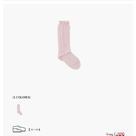
(1 COLORES)
2
4
(-10%)
7,
50€