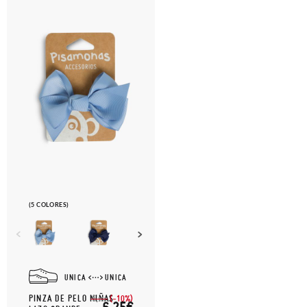
(5 COLORES)
UNICA
UNICA
PINZA DE PELO NIÑAS
(-10%)
6,
95€