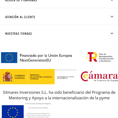
ACERCA DE PISAMONAS
QUIÉNES SOMOS
CÓMO COMPRAR
ATENCIÓN AL CLIENTE
DONDE ESTÁ MI PEDIDO
ENVÍOS Y CAMBIOS GRATIS
SOLICITAR CAMBIO O DEVOLUCIÓN
CLUB PISAMONAS
NUESTRAS TIENDAS
CONTACTO
BLOG & NOTICIAS
HORARIO
PREMIOS
PREGUNTAS FRECUENTES
AVISO LEGAL, PRIVACIDAD Y COOKIES
GUIA DE TALLAS
REBAJAS
Silmares Inversiones S.L. ha sido beneficiario del Programa de
Mentoring y Apoyo a la internacionalización de la pyme