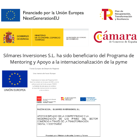
HORARIO
PREMIOS
PREGUNTAS FRECUENTES
AVISO LEGAL, PRIVACIDAD Y COOKIES
GUIA DE TALLAS
REBAJAS
Silmares Inversiones S.L. ha sido beneficiario del Programa de
Mentoring y Apoyo a la internacionalización de la pyme