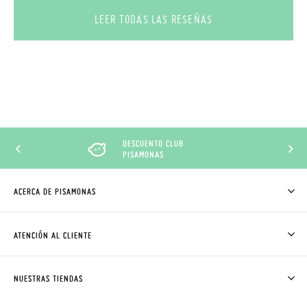
LEER TODAS LAS RESEÑAS
DESCUENTO CLUB
PISAMONAS
ACERCA DE PISAMONAS
QUIÉNES SOMOS
CÓMO COMPRAR
ATENCIÓN AL CLIENTE
DONDE ESTÁ MI PEDIDO
ENVÍOS Y CAMBIOS GRATIS
SOLICITAR CAMBIO O DEVOLUCIÓN
CLUB PISAMONAS
NUESTRAS TIENDAS
CONTACTO
BLOG & NOTICIAS