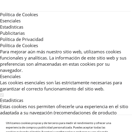
Política de Cookies
Esenciales
Estadísticas
Publicitarias
Política de Privacidad
Política de Cookies
Para mejorar aún más nuestro sitio web, utilizamos cookies
funcionales y analíticas. La información de este sitio web y sus
preferencias son almacenadas en estas cookies por su
navegador.
Esenciales
Las cookies esenciales son las estrictamente necesarias para
garantizar el correcto funcionamiento del sitio web.
Estadísticas
Estas cookies nos permiten ofrecerle una experiencia en el sitio
adaptada a su navegación (recomendaciones de producto
personalizadas, énfasis en categorías frecuentemente
Utilizamos cookies propias y de terceros para medir el rendimiento y ofrecer una
consultadas, etc).Al activar esta cookie, nos ayuda a mejorar aún
experiencia de compra y publicidad personalizada. Puedes aceptar todas las
más su experiencia.
cookies pulsando el botón 'Aceptar' y configurarlas o rechazar su uso clicando