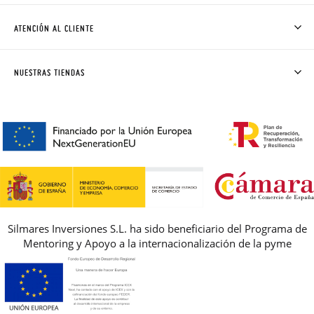
CÓMO COMPRAR
ATENCIÓN AL CLIENTE
DONDE ESTÁ MI PEDIDO
ENVÍOS Y CAMBIOS GRATIS
SOLICITAR CAMBIO O DEVOLUCIÓN
CLUB PISAMONAS
NUESTRAS TIENDAS
CONTACTO
BLOG & NOTICIAS
HORARIO
PREMIOS
PREGUNTAS FRECUENTES
AVISO LEGAL, PRIVACIDAD Y COOKIES
GUIA DE TALLAS
REBAJAS
Silmares Inversiones S.L. ha sido beneficiario del Programa de
Mentoring y Apoyo a la internacionalización de la pyme