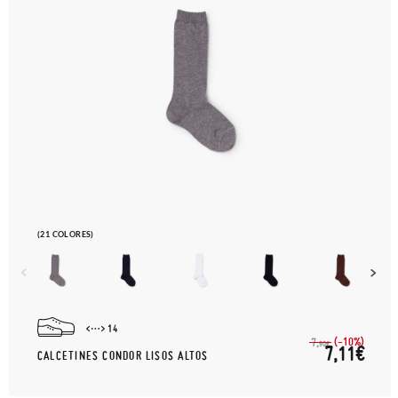
(21 COLORES)
14
(-10%)
7,
90€
7,11€
CALCETINES CONDOR LISOS ALTOS