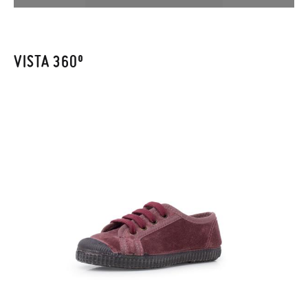
enviarnos la petición de cambio. Nuestro equipo Atención al
Cliente se encargará de todo: te mandaremos otra talla y te
recogeremos la primera, sin gastos, en unos pocos días!
VISTA 360º
En caso de que no quieras Cambio sino Devolución, también
serán gratuitas, ¡no tienes que preocuparte por nada! Puedes
solicitarlas desde el mismo enlace del párrafo anterior y nos
encargamos de enviarte un mensajero para que te recoja el
paquete.