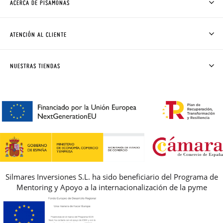
ACERCA DE PISAMONAS
QUIÉNES SOMOS
CÓMO COMPRAR
ATENCIÓN AL CLIENTE
DONDE ESTÁ MI PEDIDO
ENVÍOS Y CAMBIOS GRATIS
SOLICITAR CAMBIO O DEVOLUCIÓN
CLUB PISAMONAS
NUESTRAS TIENDAS
CONTACTO
BLOG & NOTICIAS
HORARIO
PREMIOS
PREGUNTAS FRECUENTES
AVISO LEGAL, PRIVACIDAD Y COOKIES
GUIA DE TALLAS
REBAJAS
Silmares Inversiones S.L. ha sido beneficiario del Programa de
Mentoring y Apoyo a la internacionalización de la pyme