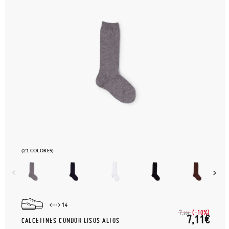
(21 COLORES)
14
(-10%)
7,
90€
7,11€
CALCETINES CONDOR LISOS ALTOS