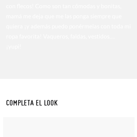
con flecos! Como son tan cómodas y bonitas,
mamá me deja que me las ponga siempre que
quiera ¡y además puedo ponérmelas con toda mi
ropa favorita! Vaqueros, faldas, vestidos….
¡yupi!
COMPLETA EL LOOK