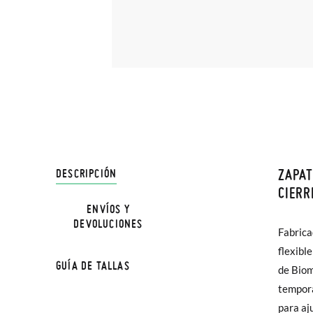
ZAPAT
DESCRIPCIÓN
En Pisa
CIERR
hasta e
ENVÍOS Y
NOTA: L
DEVOLUCIONES
Además 
Fabrica
primero
la medi
poco má
flexibl
protege
GUÍA DE TALLAS
En Bale
de Biom
del tob
tempora
muchos 
TALLA
Sólo en
para aj
de comp