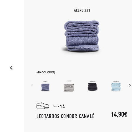
(40 COLORES)
14
(-10%)
,11€
14,90€
LEOTARDOS CONDOR CANALÉ