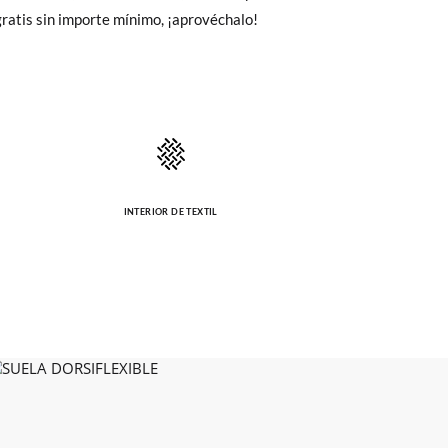
Cambios & Devoluciones
de nuestra web
ratis sin importe mínimo, ¡aprovéchalo!
14,2
14,8
e encargará de todo: te mandaremos otra
 ¡no tienes que preocuparte por nada!
gamos de enviarte un mensajero para que te
INTERIOR DE TEXTIL