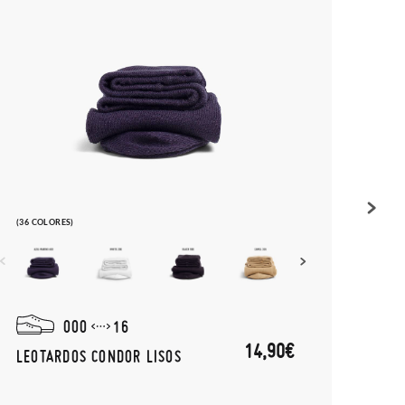
(36 COLORES)
(20 CO
000
16
14,90€
LEOTARDOS CONDOR LISOS
CALC