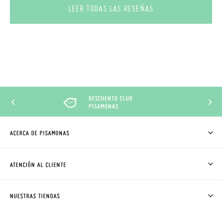
LEER TODAS LAS RESEÑAS
DESCUENTO CLUB
PISAMONAS
ACERCA DE PISAMONAS
QUIÉNES SOMOS
CÓMO COMPRAR
ATENCIÓN AL CLIENTE
DONDE ESTÁ MI PEDIDO
ENVÍOS Y CAMBIOS GRATIS
SOLICITAR CAMBIO O DEVOLUCIÓN
CLUB PISAMONAS
NUESTRAS TIENDAS
CONTACTO
BLOG & NOTICIAS