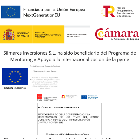
HORARIO
PREMIOS
PREGUNTAS FRECUENTES
AVISO LEGAL, PRIVACIDAD Y COOKIES
GUIA DE TALLAS
REBAJAS
Silmares Inversiones S.L. ha sido beneficiario del Programa de
Mentoring y Apoyo a la internacionalización de la pyme