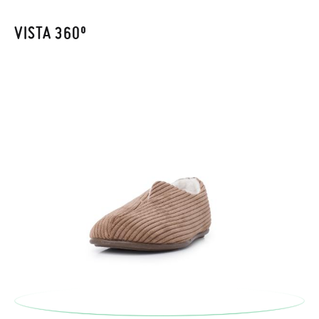
Cliente se encargará de todo: te mandaremos otra talla y te
recogeremos la primera, sin gastos, en unos pocos días!
VISTA 360º
En caso de que no quieras Cambio sino Devolución, también
serán gratuitas, ¡no tienes que preocuparte por nada! Puedes
solicitarlas desde el mismo enlace del párrafo anterior y nos
encargamos de enviarte un mensajero para que te recoja el
paquete.