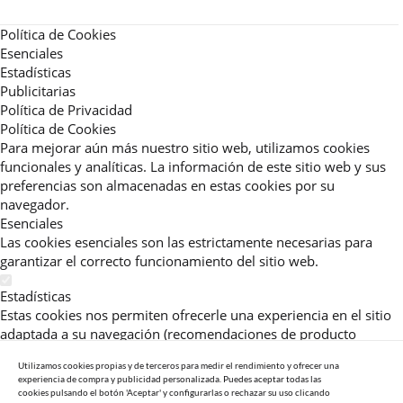
Política de Cookies
Esenciales
Estadísticas
Publicitarias
Política de Privacidad
Política de Cookies
Para mejorar aún más nuestro sitio web, utilizamos cookies
funcionales y analíticas. La información de este sitio web y sus
preferencias son almacenadas en estas cookies por su
navegador.
Esenciales
Las cookies esenciales son las estrictamente necesarias para
garantizar el correcto funcionamiento del sitio web.
Estadísticas
Estas cookies nos permiten ofrecerle una experiencia en el sitio
adaptada a su navegación (recomendaciones de producto
personalizadas, énfasis en categorías frecuentemente
Utilizamos cookies propias y de terceros para medir el rendimiento y ofrecer una
consultadas, etc).Al activar esta cookie, nos ayuda a mejorar aún
experiencia de compra y publicidad personalizada. Puedes aceptar todas las
más su experiencia.
cookies pulsando el botón 'Aceptar' y configurarlas o rechazar su uso clicando