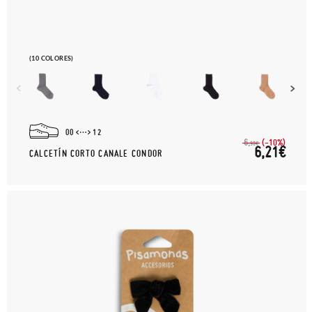
(10 COLORES)
00
12
(-10%)
6,
90€
6,21€
CALCETÍN CORTO CANALE CONDOR