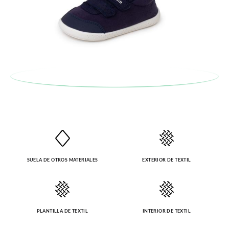
enviarnos la petición de cambio. Nuestro equipo Atención al
Cliente se encargará de todo: te mandaremos otra talla y te
recogeremos la primera, sin gastos, en unos pocos días!
En caso de que no quieras Cambio sino Devolución, también
serán gratuitas, ¡no tienes que preocuparte por nada! Puedes
solicitarlas desde el mismo enlace del párrafo anterior y nos
encargamos de enviarte un mensajero para que te recoja el
paquete.
SUELA DE OTROS MATERIALES
EXTERIOR DE TEXTIL
PLANTILLA DE TEXTIL
INTERIOR DE TEXTIL