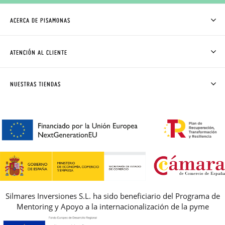
ACERCA DE PISAMONAS
QUIÉNES SOMOS
CÓMO COMPRAR
ATENCIÓN AL CLIENTE
DONDE ESTÁ MI PEDIDO
ENVÍOS Y CAMBIOS GRATIS
SOLICITAR CAMBIO O DEVOLUCIÓN
CLUB PISAMONAS
NUESTRAS TIENDAS
CONTACTO
BLOG & NOTICIAS
HORARIO
PREMIOS
PREGUNTAS FRECUENTES
AVISO LEGAL, PRIVACIDAD Y COOKIES
GUIA DE TALLAS
REBAJAS
Silmares Inversiones S.L. ha sido beneficiario del Programa de
Mentoring y Apoyo a la internacionalización de la pyme