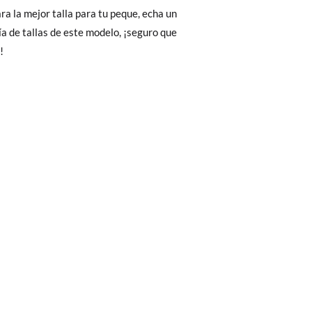
Cambios & Devoluciones
de nuestra web
e encargará de todo: te mandaremos otra
!
 ¡no tienes que preocuparte por nada!
gamos de enviarte un mensajero para que te