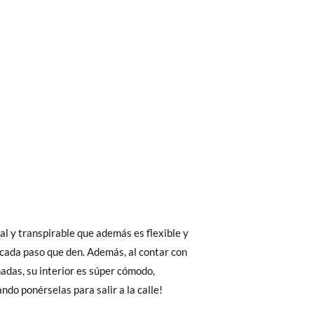
bién son GRATIS y puedes realizarlos
asa!
fieras acelerar el envío, puedes por muy
 El precio final será el de los zapatos que