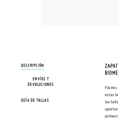
ZAPAT
DESCRIPCIÓN
En Pisa
BIOME
hasta e
ENVÍOS Y
DEVOLUCIONES
Además 
Fáciles
material
poco má
estas b
se amol
GUÍA DE TALLAS
En Bale
las tal
costura
aportar
¡estarán
Sólo en
primero