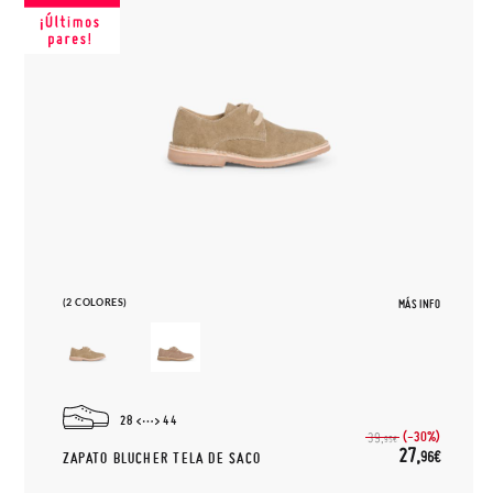
(2 COLORES)
MÁS INFO
28
44
(-30%)
39,
95€
27,
96€
ZAPATO BLUCHER TELA DE SACO