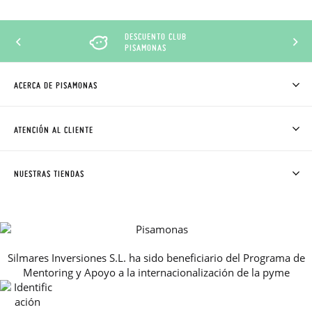
DESCUENTO CLUB
PISAMONAS
ACERCA DE PISAMONAS
QUIÉNES SOMOS
CÓMO COMPRAR
ATENCIÓN AL CLIENTE
DONDE ESTÁ MI PEDIDO
ENVÍOS Y CAMBIOS GRATIS
SOLICITAR CAMBIO O DEVOLUCIÓN
CLUB PISAMONAS
NUESTRAS TIENDAS
CONTACTO
BLOG & NOTICIAS
HORARIO
PREMIOS
PREGUNTAS FRECUENTES
AVISO LEGAL, PRIVACIDAD Y COOKIES
Silmares Inversiones S.L. ha sido beneficiario del Programa de
GUIA DE TALLAS
Mentoring y Apoyo a la internacionalización de la pyme
REBAJAS