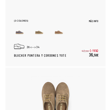
(3 COLORES)
MÁS INFO
26
34
(-15%)
42,
95€
36,
50€
BLUCHER PUNTERA Y CORDONES YUTE