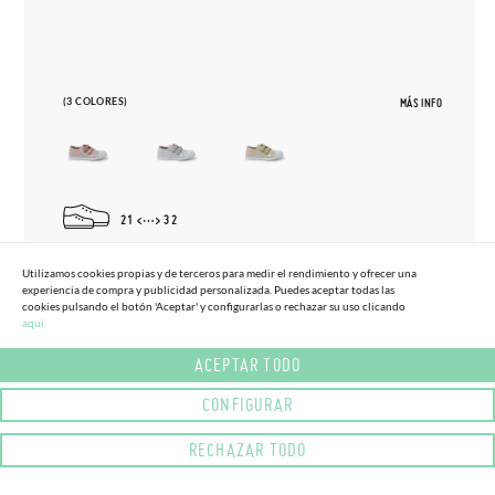
(3 COLORES)
MÁS INFO
21
32
ZAPATILLAS BLANDITAS DOBLE TIRA
(-20%)
38,
95€
Utilizamos cookies propias y de terceros para medir el rendimiento y ofrecer una
31,
16€
ADHERENTE BRILLOS
experiencia de compra y publicidad personalizada. Puedes aceptar todas las
cookies pulsando el botón 'Aceptar' y configurarlas o rechazar su uso clicando
aqui.
ACEPTAR TODO
CONFIGURAR
RECHAZAR TODO