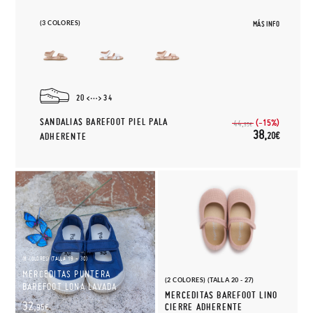
(3 COLORES)
MÁS INFO
20
34
SANDALIAS BAREFOOT PIEL PALA
(-15%)
44,
95€
38,
20€
ADHERENTE
(8 COLORES) (TALLA 19 - 30)
MERCEDITAS PUNTERA
(2 COLORES) (TALLA 20 - 27)
BAREFOOT LONA LAVADA
MERCEDITAS BAREFOOT LINO
32,
CIERRE ADHERENTE
95€