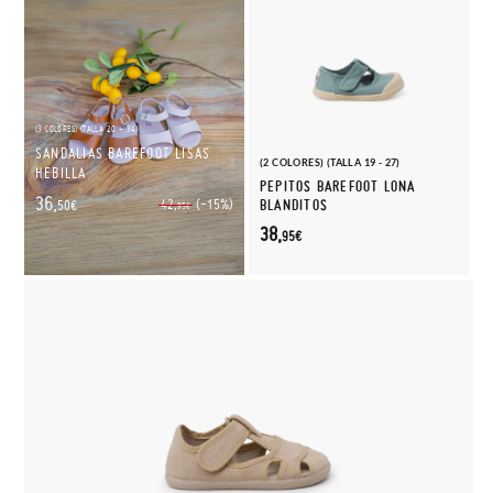
(3 COLORES) (TALLA 20 - 34)
SANDALIAS BAREFOOT LISAS
(2 COLORES) (TALLA 19 - 27)
HEBILLA
PEPITOS BAREFOOT LONA
36,
(-15%)
42,
BLANDITOS
50€
95€
38,
95€