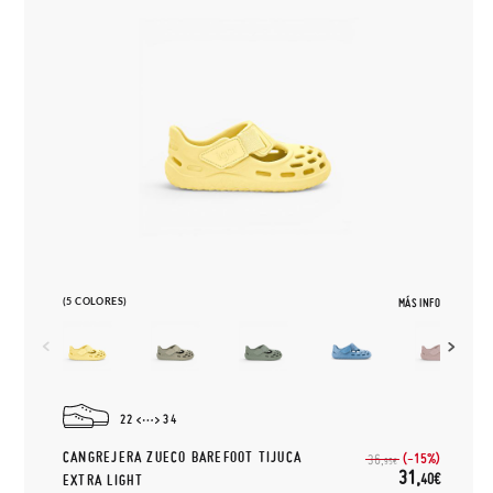
(5 COLORES)
MÁS INFO
22
34
CANGREJERA ZUECO BAREFOOT TIJUCA
(-15%)
36,
95€
31,
40€
EXTRA LIGHT