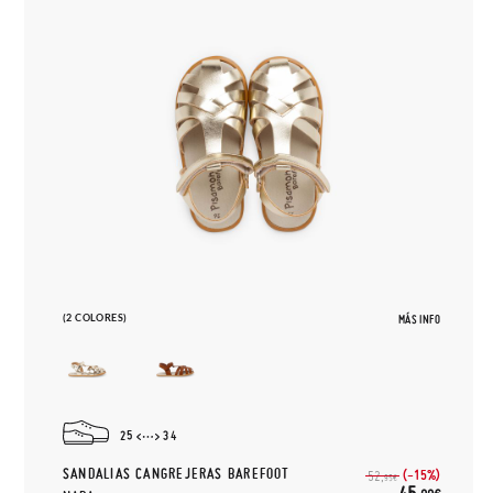
(2 COLORES)
MÁS INFO
25
34
SANDALIAS CANGREJERAS BAREFOOT
(-15%)
52,
95€