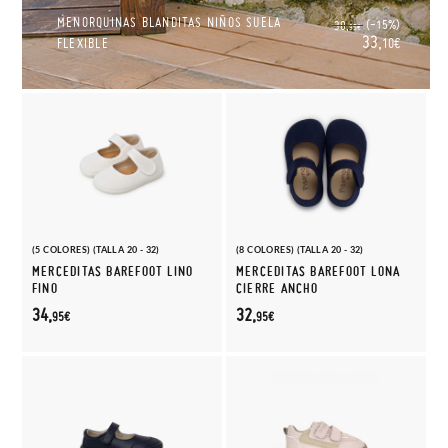
MENORQUINAS BLANDITAS NIÑOS SUELA
(-15%)
38,
95€
33,
FLEXIBLE
10€
(5 COLORES) (TALLA 20 - 32)
(8 COLORES) (TALLA 20 - 32)
MERCEDITAS BAREFOOT LINO
MERCEDITAS BAREFOOT LONA
FINO
CIERRE ANCHO
34,
32,
95€
95€