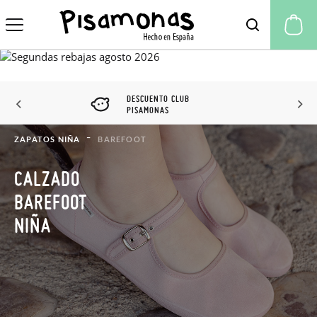
Mi
DESCUENTO CLUB
PISAMONAS
ZAPATOS NIÑA
BAREFOOT
CALZADO
BAREFOOT
NIÑA