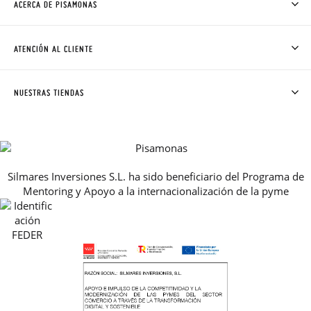
ACERCA DE PISAMONAS
QUIÉNES SOMOS
CÓMO COMPRAR
ATENCIÓN AL CLIENTE
DONDE ESTÁ MI PEDIDO
ENVÍOS Y CAMBIOS GRATIS
SOLICITAR CAMBIO O DEVOLUCIÓN
CLUB PISAMONAS
NUESTRAS TIENDAS
CONTACTO
BLOG & NOTICIAS
HORARIO
PREMIOS
PREGUNTAS FRECUENTES
AVISO LEGAL, PRIVACIDAD Y COOKIES
Silmares Inversiones S.L. ha sido beneficiario del Programa de
GUIA DE TALLAS
Mentoring y Apoyo a la internacionalización de la pyme
REBAJAS