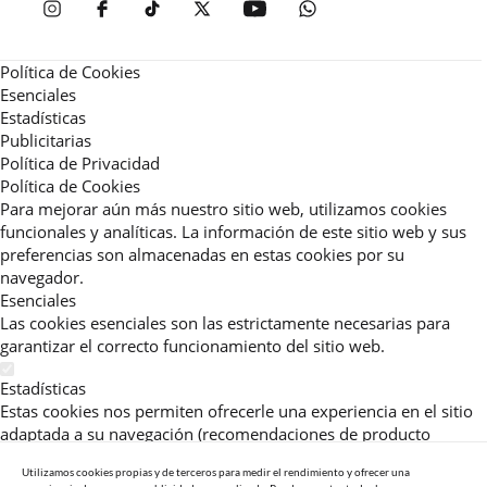
Política de Cookies
Esenciales
Estadísticas
Publicitarias
Política de Privacidad
Política de Cookies
Para mejorar aún más nuestro sitio web, utilizamos cookies
funcionales y analíticas. La información de este sitio web y sus
preferencias son almacenadas en estas cookies por su
navegador.
Esenciales
Las cookies esenciales son las estrictamente necesarias para
garantizar el correcto funcionamiento del sitio web.
Estadísticas
Estas cookies nos permiten ofrecerle una experiencia en el sitio
adaptada a su navegación (recomendaciones de producto
personalizadas, énfasis en categorías frecuentemente
Utilizamos cookies propias y de terceros para medir el rendimiento y ofrecer una
consultadas, etc).Al activar esta cookie, nos ayuda a mejorar aún