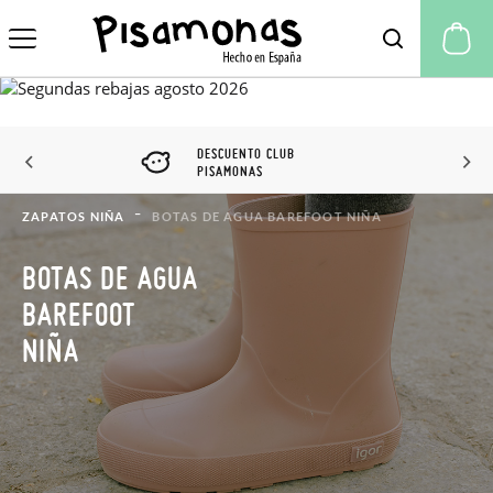
Mi
DESCUENTO CLUB
PISAMONAS
ZAPATOS NIÑA
BOTAS DE AGUA BAREFOOT NIÑA
BOTAS DE AGUA
BAREFOOT
NIÑA