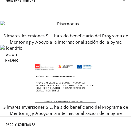
NUESTRAS TIENDAS
CONTACTO
BLOG & NOTICIAS
HORARIO
PREMIOS
PREGUNTAS FRECUENTES
AVISO LEGAL, PRIVACIDAD Y COOKIES
Silmares Inversiones S.L. ha sido beneficiario del Programa de
GUIA DE TALLAS
Mentoring y Apoyo a la internacionalización de la pyme
REBAJAS
Silmares Inversiones S.L. ha sido beneficiario del Programa de
Mentoring y Apoyo a la internacionalización de la pyme
PAGO Y CONFIANZA