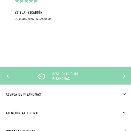
ESTELA, ESCAIRÓN
DE 03/08/2026 - A LAS 06:34
DESCUENTO CLUB
PISAMONAS
ACERCA DE PISAMONAS
QUIÉNES SOMOS
CÓMO COMPRAR
ATENCIÓN AL CLIENTE
DONDE ESTÁ MI PEDIDO
ENVÍOS Y CAMBIOS GRATIS
SOLICITAR CAMBIO O DEVOLUCIÓN
CLUB PISAMONAS