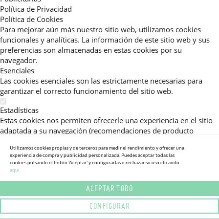
Política de Privacidad
Política de Cookies
Para mejorar aún más nuestro sitio web, utilizamos cookies
funcionales y analíticas. La información de este sitio web y sus
preferencias son almacenadas en estas cookies por su
navegador.
Esenciales
Las cookies esenciales son las estrictamente necesarias para
garantizar el correcto funcionamiento del sitio web.
Estadísticas
Estas cookies nos permiten ofrecerle una experiencia en el sitio
adaptada a su navegación (recomendaciones de producto
personalizadas, énfasis en categorías frecuentemente
Utilizamos cookies propias y de terceros para medir el rendimiento y ofrecer una
consultadas, etc).Al activar esta cookie, nos ayuda a mejorar aún
experiencia de compra y publicidad personalizada. Puedes aceptar todas las
más su experiencia.
cookies pulsando el botón 'Aceptar' y configurarlas o rechazar su uso clicando
aqui.
Publicitarias
ACEPTAR TODO
Estas cookies permiten a nuestros socios publicitarios enviarle
mensajes específicos y personalizados.
CONFIGURAR