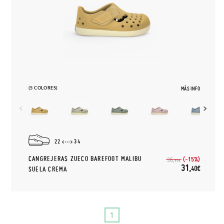
(5 COLORES)
MÁS INFO
22
34
CANGREJERAS ZUECO BAREFOOT MALIBU
(-15%)
36,
95€
31,
40€
SUELA CREMA
1