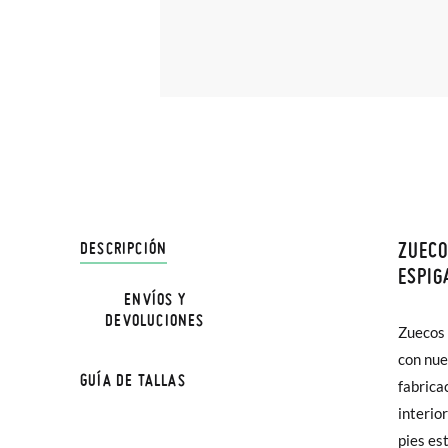
ZUECO
DESCRIPCIÓN
En Pisa
ESPIG
hasta e
ENVÍOS Y
DEVOLUCIONES
Además 
Zuecos 
zueco p
poco má
con nue
súper el
GUÍA DE TALLAS
En Bale
fabrica
interio
Sólo en
pies es