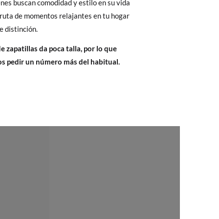
enes buscan comodidad y estilo en su vida
Cambios & Devoluciones
de nuestra web
40
41
42
fruta de momentos relajantes en tu hogar
e encargará de todo: te mandaremos otra
e distinción.
26,1
26,8
27,4
 zapatillas da poca talla, por lo que
 pedir un número más del habitual.
 ¡no tienes que preocuparte por nada!
gamos de enviarte un mensajero para que te