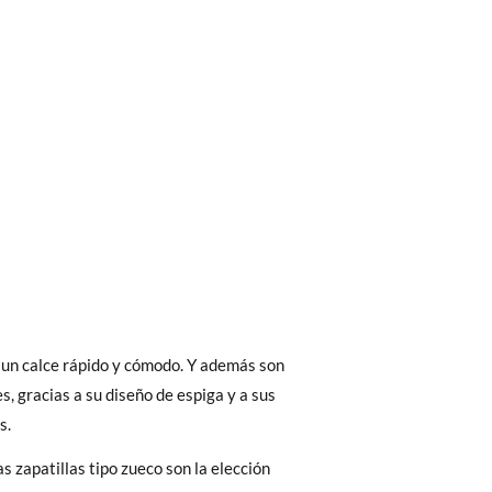
bién son GRATIS y puedes realizarlos
asa!
fieras acelerar el envío, puedes por muy
s.
s zapatillas tipo zueco son la elección
 El precio final será el de los zapatos que