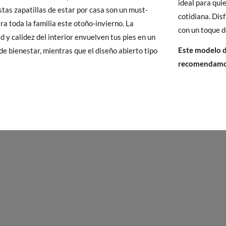
ideal para qui
y si cuando te lleguen no te valen, sólo tienes que entrar en la sección
estas zapatillas de estar por casa son un must-
35
36
37
38
39
cotidiana. Dis
viarnos la petición de cambio. Nuestro equipo Atención al Cliente s
ra toda la familia este otoño-invierno. La
con un toque d
 te recogeremos la primera, sin gastos, en unos pocos días!
d y calidez del interior envuelven tus pies en un
22,8
23,4
24,1
24,7
25,4
Este modelo de
de bienestar, mientras que el diseño abierto tipo
recomendamos
 de que no quieras Cambio sino Devolución, también serán gratuitas,
solicitarlas desde el mismo enlace del párrafo anterior y nos encar
el paquete.