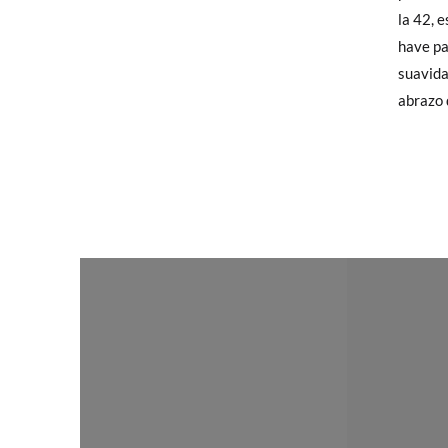
elijas, 
la 42, 
TALLA
para en
have pa
talla y
suavida
CM
abrazo 
En caso
Puedes 
recoja 