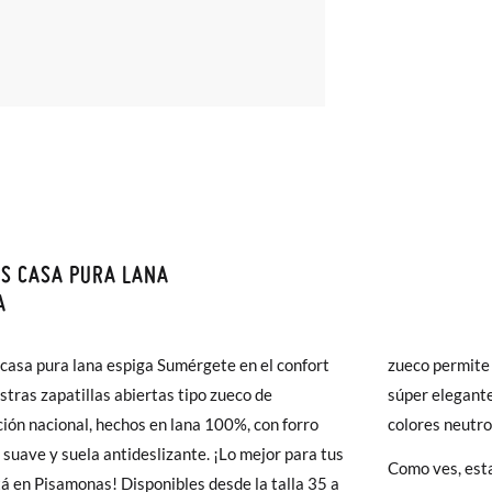
S CASA PURA LANA
monas todos los Envíos son GRATIS y los Cambios de Talla/Color tam
A
n 60 días. ¡Te acercamos nuestra tienda física hasta la puerta de tu c
del envío estándar gratuito (2-3 días laborables), en caso de que pre
casa pura lana espiga Sumérgete en el confort
ermite un calce rápido y cómodo. Y además son
s (3,95€) elegir Envío Urgente en Península.
stras zapatillas abiertas tipo zueco de
egantes, gracias a su diseño de espiga y a sus
ares el tiempo de envío es de 3-4 días laborables.
ción nacional, hechos en lana 100%, con forro
colores neutro
r suave y suela antideslizante. ¡Lo mejor para tus
Como ves, esta
 Pisamonas envíos y cambios gratis, sin importe mínimo, sin preguntas.
tá en Pisamonas! Disponibles desde la talla 35 a