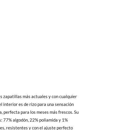
bién son GRATIS y puedes realizarlos
asa!
fieras acelerar el envío, puedes por muy
 El precio final será el de los zapatos que