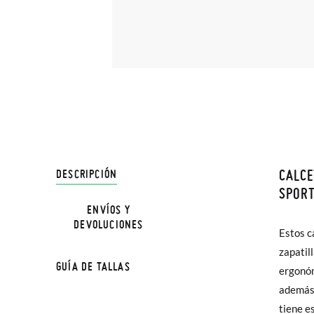
CALCE
DESCRIPCIÓN
En Pisa
SPORT
hasta e
ENVÍOS Y
DEVOLUCIONES
Además 
Estos c
combina
poco má
zapatil
look cas
GUÍA DE TALLAS
En Bale
ergonóm
cálida y
además,
compos
Sólo en
tiene es
elastan