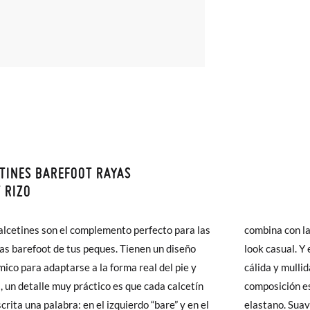
TINES BAREFOOT RAYAS
monas todos los Envíos son GRATIS y los Cambios de Talla/Color tam
 RIZO
n 60 días. ¡Te acercamos nuestra tienda física hasta la puerta de tu c
del envío estándar gratuito (2-3 días laborables), en caso de que pre
alcetines son el complemento perfecto para las
 con las zapatillas más actuales y con cualquier
s (3,95€) elegir Envío Urgente en Península.
las barefoot de tus peques. Tienen un diseño
ual. Y el interior es de rizo para una sensación
ares el tiempo de envío es de 3-4 días laborables.
ico para adaptarse a la forma real del pie y
 mullida, perfecta para los meses más frescos. Su
 un detalle muy práctico es que cada calcetín
ición es: 77% algodón, 22% poliamida y 1%
 Pisamonas envíos y cambios gratis, sin importe mínimo, sin preguntas.
crita una palabra: en el izquierdo “bare” y en el
o. Suaves, resistentes y con el ajuste perfecto