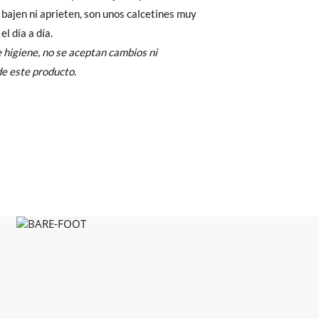
Cambios & Devoluciones
de nuestra web
e encargará de todo: te mandaremos otra
el día a día.
 higiene, no se aceptan cambios ni
e este producto.
 ¡no tienes que preocuparte por nada!
gamos de enviarte un mensajero para que te