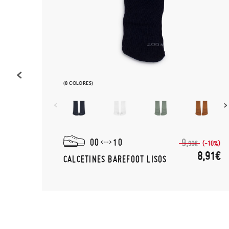
(8 COLORES)
00
10
9,
(-10%)
90€
,50€
8,91€
CALCETINES BAREFOOT LISOS