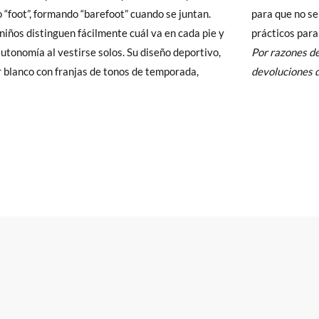
y si cuando te lleguen no te valen, sólo tienes que entrar en la sección
 “foot”, formando “barefoot” cuando se juntan.
 no se bajen ni aprieten, son unos calcetines muy
viarnos la petición de cambio. Nuestro equipo Atención al Cliente s
s niños distinguen fácilmente cuál va en cada pie y
prácticos para 
 te recogeremos la primera, sin gastos, en unos pocos días!
utonomía al vestirse solos. Su diseño deportivo,
Por razones de
r blanco con franjas de tonos de temporada,
devoluciones d
 de que no quieras Cambio sino Devolución, también serán gratuitas,
solicitarlas desde el mismo enlace del párrafo anterior y nos encar
el paquete.