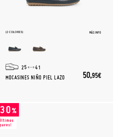
(2 COLORES)
MÁS INFO
25
41
50,
95€
MOCASINES NIÑO PIEL LAZO