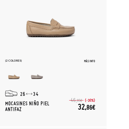
(2 COLORES)
MÁS INFO
26
34
46,
(-30%)
95€
MOCASINES NIÑO PIEL
32,
86€
ANTIFAZ