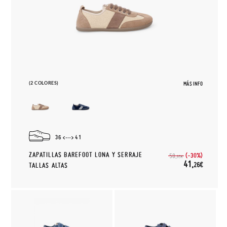
(2 COLORES)
MÁS INFO
36
41
ZAPATILLAS BAREFOOT LONA Y SERRAJE
(-30%)
58,
95€
41,
26€
TALLAS ALTAS