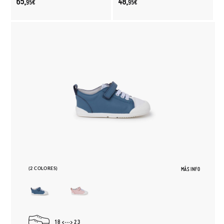
65,
48,
95€
95€
(2 COLORES)
MÁS INFO
18
23