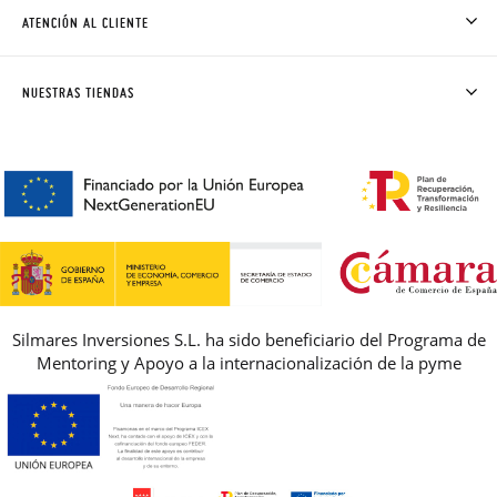
CÓMO COMPRAR
ATENCIÓN AL CLIENTE
DONDE ESTÁ MI PEDIDO
ENVÍOS Y CAMBIOS GRATIS
SOLICITAR CAMBIO O DEVOLUCIÓN
CLUB PISAMONAS
NUESTRAS TIENDAS
CONTACTO
BLOG & NOTICIAS
HORARIO
PREMIOS
PREGUNTAS FRECUENTES
AVISO LEGAL, PRIVACIDAD Y COOKIES
GUIA DE TALLAS
REBAJAS
Silmares Inversiones S.L. ha sido beneficiario del Programa de
Mentoring y Apoyo a la internacionalización de la pyme