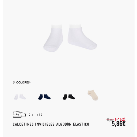
(4 COLORES)
2
12
(-15%)
6,
90€
5,86€
CALCETINES INVISIBLES ALGODÓN ELÁSTICO