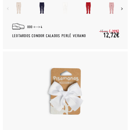
000
4
(-20%)
15,
90€
12,72€
LEOTARDOS CONDOR CALADOS PERLÉ VERANO