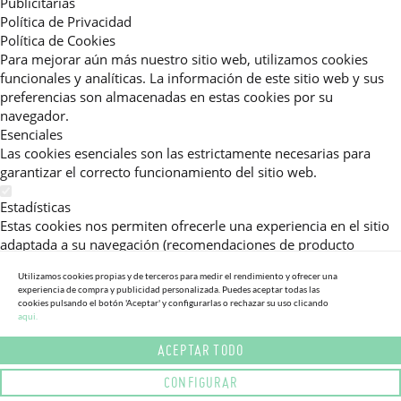
Publicitarias
Política de Privacidad
Política de Cookies
Para mejorar aún más nuestro sitio web, utilizamos cookies
funcionales y analíticas. La información de este sitio web y sus
preferencias son almacenadas en estas cookies por su
navegador.
Esenciales
Las cookies esenciales son las estrictamente necesarias para
garantizar el correcto funcionamiento del sitio web.
Estadísticas
Estas cookies nos permiten ofrecerle una experiencia en el sitio
adaptada a su navegación (recomendaciones de producto
personalizadas, énfasis en categorías frecuentemente
Utilizamos cookies propias y de terceros para medir el rendimiento y ofrecer una
consultadas, etc).Al activar esta cookie, nos ayuda a mejorar aún
experiencia de compra y publicidad personalizada. Puedes aceptar todas las
más su experiencia.
cookies pulsando el botón 'Aceptar' y configurarlas o rechazar su uso clicando
aqui.
Publicitarias
ACEPTAR TODO
Estas cookies permiten a nuestros socios publicitarios enviarle
mensajes específicos y personalizados.
CONFIGURAR