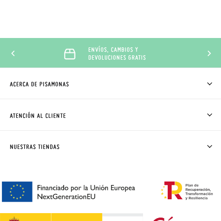
ENVÍOS, CAMBIOS Y
DEVOLUCIONES GRATIS
ACERCA DE PISAMONAS
QUIÉNES SOMOS
CÓMO COMPRAR
ATENCIÓN AL CLIENTE
DONDE ESTÁ MI PEDIDO
ENVÍOS Y CAMBIOS GRATIS
SOLICITAR CAMBIO O DEVOLUCIÓN
CLUB PISAMONAS
NUESTRAS TIENDAS
CONTACTO
BLOG & NOTICIAS
HORARIO
PREMIOS
PREGUNTAS FRECUENTES
AVISO LEGAL, PRIVACIDAD Y COOKIES
GUIA DE TALLAS