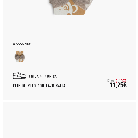
(1 COLORES)
UNICA
UNICA
(-10%)
12,
50€
11,25€
CLIP DE PELO CON LAZO RAFIA