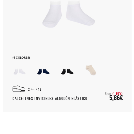
(4 COLORES)
2
12
(-15%)
6,
90€
5,86€
CALCETINES INVISIBLES ALGODÓN ELÁSTICO