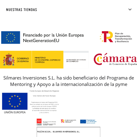
SOLICITAR CAMBIO O DEVOLUCIÓN
CLUB PISAMONAS
NUESTRAS TIENDAS
CONTACTO
BLOG & NOTICIAS
HORARIO
PREMIOS
PREGUNTAS FRECUENTES
AVISO LEGAL, PRIVACIDAD Y COOKIES
GUIA DE TALLAS
REBAJAS
Silmares Inversiones S.L. ha sido beneficiario del Programa de
Mentoring y Apoyo a la internacionalización de la pyme