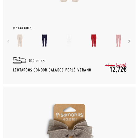
(14 COLORES)
000
4
(-20%)
15,
90€
12,72€
LEOTARDOS CONDOR CALADOS PERLÉ VERANO