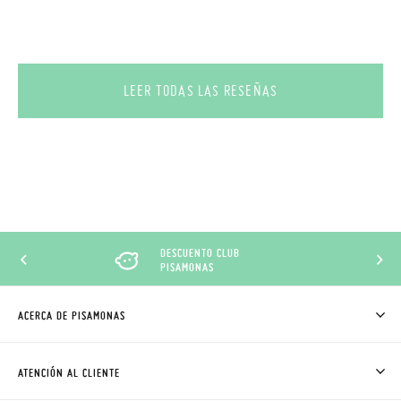
LEER TODAS LAS RESEÑAS
DESCUENTO CLUB
PISAMONAS
ACERCA DE PISAMONAS
QUIÉNES SOMOS
CÓMO COMPRAR
ATENCIÓN AL CLIENTE
DONDE ESTÁ MI PEDIDO
ENVÍOS Y CAMBIOS GRATIS