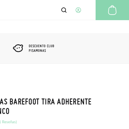
Mi C
MI RESUMEN
LIBRETA DE DIRECCIONES
DESCUENTO CLUB
PISAMONAS
INFORMACIÓN DE LA CUENTA
TARJETAS DE CRÉDITO GUARDADAS
SERVICIO CLIENTE
CLUB PISAMONAS
SUSCRIPCIÓN AL BOLETÍN DE
MIS PEDIDOS
NOTICIAS
MIS DEVOLUCIONES
MIS TICKETS
AS BAREFOOT TIRA ADHERENTE
SALIR
NCO
1 Reseñas)