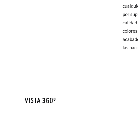
elijas, 
cualqui
CM
para en
por sup
talla y
calidad
colores
En caso
acabado
Puedes 
las hac
recoja 
VISTA 360º