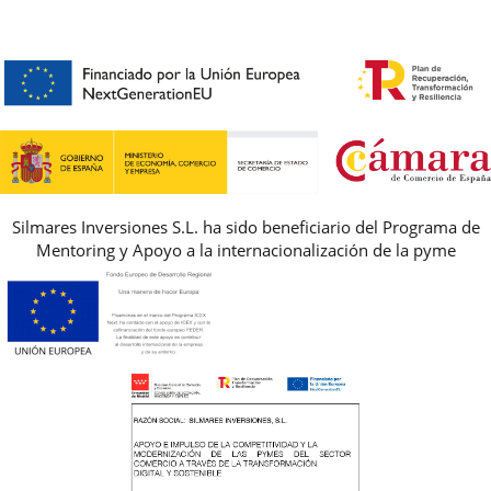
CONTACTO
BLOG & NOTICIAS
HORARIO
PREMIOS
PREGUNTAS FRECUENTES
AVISO LEGAL, PRIVACIDAD Y COOKIES
GUIA DE TALLAS
REBAJAS
Silmares Inversiones S.L. ha sido beneficiario del Programa de
Mentoring y Apoyo a la internacionalización de la pyme