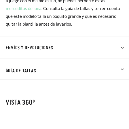
a juego con el mismo estilo, no puedes perderte estas
merceditas de lona
. Consulta la guía de tallas y ten en cuenta
que este modelo talla un poquito grande y que es necesario
quitar la plantilla antes de lavarlos.
ENVÍOS Y DEVOLUCIONES
En Pisamonas todos los Envíos son GRATIS y los Cambios de
Talla/Color también son GRATIS y puedes realizarlos hasta en
GUÍA DE TALLAS
60 días. ¡Te acercamos nuestra tienda física hasta la puerta de
tu casa!
VISTA 360º
Además del envío estándar gratuito (2-3 días laborables), en
caso de que prefieras acelerar el envío, puedes por muy poco
más (3,95€) elegir Envío Urgente en Península.
En Baleares el tiempo de envío es de 3-4 días laborables.