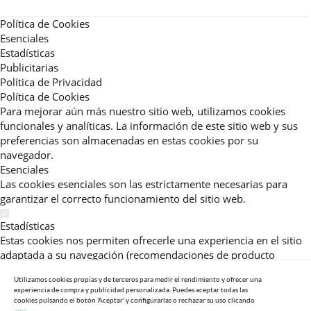
Política de Cookies
Esenciales
Estadísticas
Publicitarias
Política de Privacidad
Política de Cookies
Para mejorar aún más nuestro sitio web, utilizamos cookies
funcionales y analíticas. La información de este sitio web y sus
preferencias son almacenadas en estas cookies por su
navegador.
Esenciales
Las cookies esenciales son las estrictamente necesarias para
garantizar el correcto funcionamiento del sitio web.
Estadísticas
Estas cookies nos permiten ofrecerle una experiencia en el sitio
adaptada a su navegación (recomendaciones de producto
personalizadas, énfasis en categorías frecuentemente
Utilizamos cookies propias y de terceros para medir el rendimiento y ofrecer una
consultadas, etc).Al activar esta cookie, nos ayuda a mejorar aún
experiencia de compra y publicidad personalizada. Puedes aceptar todas las
más su experiencia.
cookies pulsando el botón 'Aceptar' y configurarlas o rechazar su uso clicando
aqui.