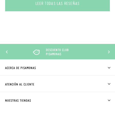
LEER TODAS LAS RESEÑAS
DESCUENTO CLUB
PISAMONAS
ACERCA DE PISAMONAS
QUIÉNES SOMOS
CÓMO COMPRAR
ATENCIÓN AL CLIENTE
DONDE ESTÁ MI PEDIDO
ENVÍOS Y CAMBIOS GRATIS
SOLICITAR CAMBIO O DEVOLUCIÓN
CLUB PISAMONAS
NUESTRAS TIENDAS
CONTACTO
BLOG & NOTICIAS
HORARIO
PREMIOS