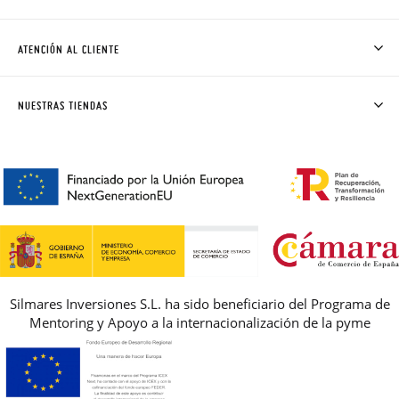
QUIÉNES SOMOS
CÓMO COMPRAR
ATENCIÓN AL CLIENTE
DONDE ESTÁ MI PEDIDO
ENVÍOS Y CAMBIOS GRATIS
SOLICITAR CAMBIO O DEVOLUCIÓN
CLUB PISAMONAS
NUESTRAS TIENDAS
CONTACTO
BLOG & NOTICIAS
HORARIO
PREMIOS
PREGUNTAS FRECUENTES
AVISO LEGAL, PRIVACIDAD Y COOKIES
GUIA DE TALLAS
REBAJAS
Silmares Inversiones S.L. ha sido beneficiario del Programa de
Mentoring y Apoyo a la internacionalización de la pyme