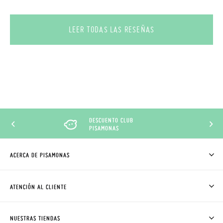
LEER TODAS LAS RESEÑAS
DESCUENTO CLUB
PISAMONAS
ACERCA DE PISAMONAS
QUIÉNES SOMOS
CÓMO COMPRAR
ATENCIÓN AL CLIENTE
DONDE ESTÁ MI PEDIDO
ENVÍOS Y CAMBIOS GRATIS
SOLICITAR CAMBIO O DEVOLUCIÓN
CLUB PISAMONAS
NUESTRAS TIENDAS