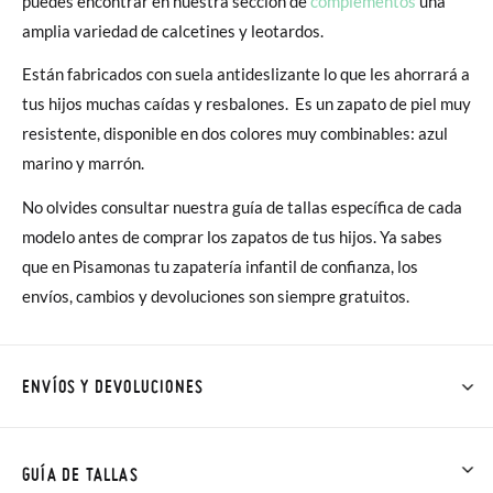
puedes encontrar en nuestra sección de
complementos
una
amplia variedad de calcetines y leotardos.
Están fabricados con suela antideslizante lo que les ahorrará a
tus hijos muchas caídas y resbalones. Es un zapato de piel muy
resistente, disponible en dos colores muy combinables: azul
marino y marrón.
No olvides consultar nuestra guía de tallas específica de cada
modelo antes de comprar los zapatos de tus hijos. Ya sabes
que en Pisamonas tu zapatería infantil de confianza, los
envíos, cambios y devoluciones son siempre gratuitos.
ENVÍOS Y DEVOLUCIONES
En Pisamonas todos los Envíos son GRATIS y los Cambios de
Talla/Color también son GRATIS y puedes realizarlos hasta en
GUÍA DE TALLAS