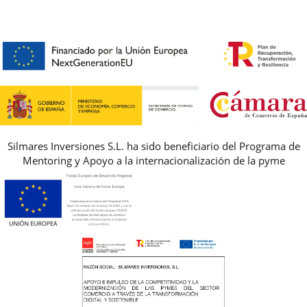
CONTACTO
BLOG & NOTICIAS
HORARIO
PREMIOS
PREGUNTAS FRECUENTES
AVISO LEGAL, PRIVACIDAD Y COOKIES
GUIA DE TALLAS
REBAJAS
Silmares Inversiones S.L. ha sido beneficiario del Programa de
Mentoring y Apoyo a la internacionalización de la pyme