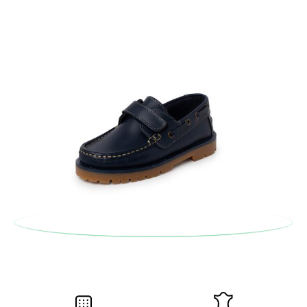
serán gratuitas, ¡no tienes que preocuparte por nada! Puedes
solicitarlas desde el mismo enlace del párrafo anterior y nos
encargamos de enviarte un mensajero para que te recoja el
paquete.