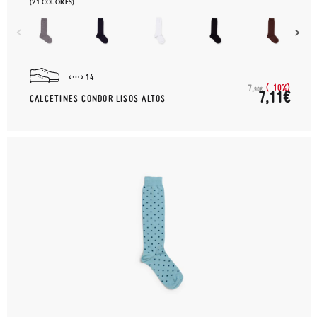
(21 COLORES)
14
(-10%)
7,
90€
7,11€
CALCETINES CONDOR LISOS ALTOS