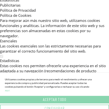
Estadísticas
Publicitarias
Política de Privacidad
Política de Cookies
Para mejorar aún más nuestro sitio web, utilizamos cookies
funcionales y analíticas. La información de este sitio web y sus
preferencias son almacenadas en estas cookies por su
navegador.
Esenciales
Las cookies esenciales son las estrictamente necesarias para
garantizar el correcto funcionamiento del sitio web.
Estadísticas
Estas cookies nos permiten ofrecerle una experiencia en el sitio
adaptada a su navegación (recomendaciones de producto
personalizadas, énfasis en categorías frecuentemente
Utilizamos cookies propias y de terceros para medir el rendimiento y ofrecer una
consultadas, etc).Al activar esta cookie, nos ayuda a mejorar aún
experiencia de compra y publicidad personalizada. Puedes aceptar todas las
más su experiencia.
cookies pulsando el botón 'Aceptar' y configurarlas o rechazar su uso clicando
aqui.
Publicitarias
ACEPTAR TODO
Estas cookies permiten a nuestros socios publicitarios enviarle
mensajes específicos y personalizados.
CONFIGURAR