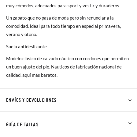
muy cómodos, adecuados para sport y vestir y duraderos.
Un zapato que no pasa de moda pero sin renunciar a la
comodidad. Ideal para todo tiempo en especial primavera,
verano y otoño.
Suela antideslizante.
Modelo clásico de calzado náutico con cordones que permiten
un buen ajuste del pie. Nauticos de fabricación nacional de
calidad, aquí más baratos
.
ENVÍOS Y DEVOLUCIONES
En Pisamonas todos los Envíos son GRATIS y los Cambios de
Talla/Color también son GRATIS y puedes realizarlos hasta en
GUÍA DE TALLAS
60 días. ¡Te acercamos nuestra tienda física hasta la puerta de