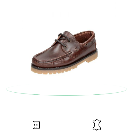
solicitarlas desde el mismo enlace del párrafo anterior y nos
encargamos de enviarte un mensajero para que te recoja el
paquete.