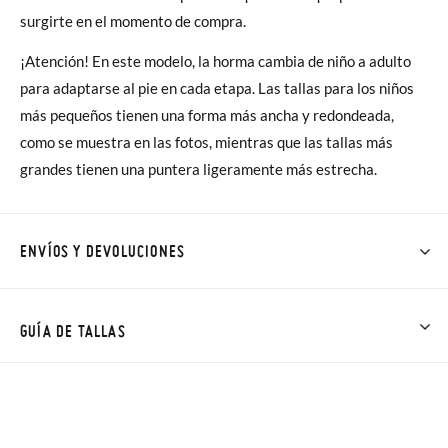
surgirte en el momento de compra.
¡Atención! En este modelo, la horma cambia de niño a adulto
para adaptarse al pie en cada etapa. Las tallas para los niños
más pequeños tienen una forma más ancha y redondeada,
como se muestra en las fotos, mientras que las tallas más
grandes tienen una puntera ligeramente más estrecha.
ENVÍOS Y DEVOLUCIONES
En Pisamonas todos los Envíos son GRATIS y los Cambios de
Talla/Color también son GRATIS y puedes realizarlos hasta en
GUÍA DE TALLAS
60 días. ¡Te acercamos nuestra tienda física hasta la puerta de
tu casa!
NOTA: Las medidas de la tabla son de este modelo en
concreto, y de la suela interior del zapato, para que compares
Además del envío estándar gratuito (2-3 días laborables), en