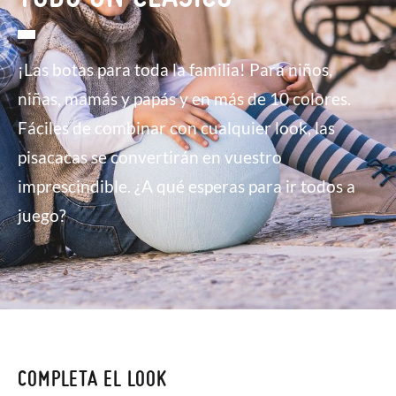
¡Las botas para toda la familia! Para niños,
niñas, mamás y papás y en más de 10 colores.
Fáciles de combinar con cualquier look, las
pisacacas se convertirán en vuestro
imprescindible. ¿A qué esperas para ir todos a
juego?
COMPLETA EL LOOK