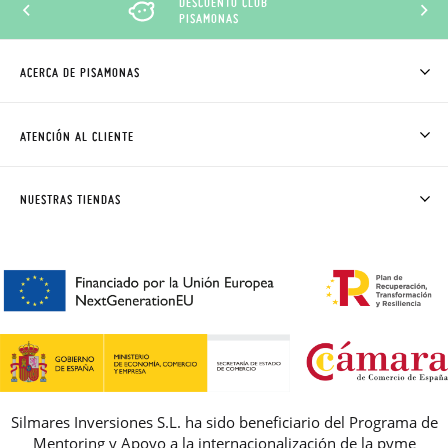
DESCUENTO CLUB
PISAMONAS
ACERCA DE PISAMONAS
QUIÉNES SOMOS
CÓMO COMPRAR
ATENCIÓN AL CLIENTE
DONDE ESTÁ MI PEDIDO
ENVÍOS Y CAMBIOS GRATIS
SOLICITAR CAMBIO O DEVOLUCIÓN
CLUB PISAMONAS
NUESTRAS TIENDAS
CONTACTO
BLOG & NOTICIAS
HORARIO
PREMIOS
PREGUNTAS FRECUENTES
AVISO LEGAL, PRIVACIDAD Y COOKIES
GUIA DE TALLAS
REBAJAS
Silmares Inversiones S.L. ha sido beneficiario del Programa de
Mentoring y Apoyo a la internacionalización de la pyme