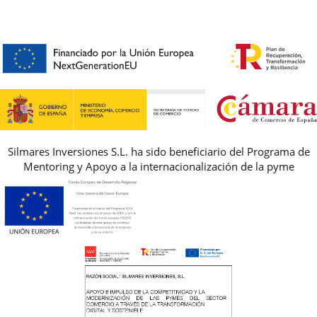
CONTACTO
BLOG & NOTICIAS
HORARIO
PREMIOS
PREGUNTAS FRECUENTES
AVISO LEGAL, PRIVACIDAD Y COOKIES
GUIA DE TALLAS
REBAJAS
Silmares Inversiones S.L. ha sido beneficiario del Programa de
Mentoring y Apoyo a la internacionalización de la pyme