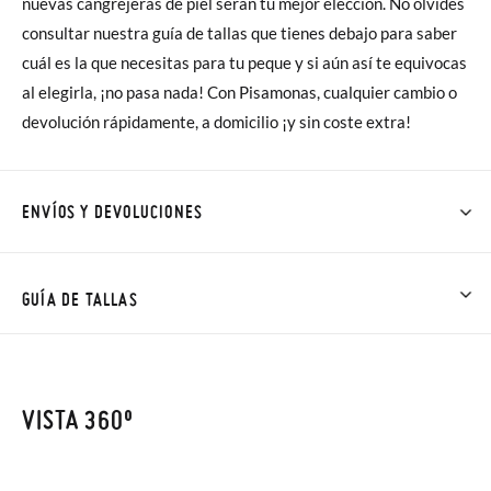
nuevas cangrejeras de piel serán tu mejor elección. No olvides
consultar nuestra guía de tallas que tienes debajo para saber
cuál es la que necesitas para tu peque y si aún así te equivocas
al elegirla, ¡no pasa nada! Con Pisamonas, cualquier cambio o
devolución rápidamente, a domicilio ¡y sin coste extra!
ENVÍOS Y DEVOLUCIONES
En Pisamonas todos los Envíos son GRATIS y los Cambios de
Talla/Color también son GRATIS y puedes realizarlos hasta en
GUÍA DE TALLAS
60 días. ¡Te acercamos nuestra tienda física hasta la puerta de
tu casa!
NOTA: Las medidas de la tabla son de este modelo en
concreto, y de la suela interior del zapato, para que compares
VISTA 360º
Además del envío estándar gratuito (2-3 días laborables), en
con la medida del pie de tu peque o con la suela interna de
caso de que prefieras acelerar el envío, puedes por muy poco
otros zapatos que tengas, no con la suela por fuera.
más (3,95€) elegir Envío Urgente en Península.