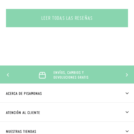
LEER TODAS LAS RESEÑAS
ENVÍOS, CAMBIOS Y
DEVOLUCIONES GRATIS
ACERCA DE PISAMONAS
QUIÉNES SOMOS
CÓMO COMPRAR
ATENCIÓN AL CLIENTE
DONDE ESTÁ MI PEDIDO
ENVÍOS Y CAMBIOS GRATIS
SOLICITAR CAMBIO O DEVOLUCIÓN
CLUB PISAMONAS
NUESTRAS TIENDAS