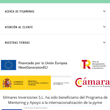
ACERCA DE PISAMONAS
QUIÉNES SOMOS
CÓMO COMPRAR
ATENCIÓN AL CLIENTE
DONDE ESTÁ MI PEDIDO
ENVÍOS Y CAMBIOS GRATIS
SOLICITAR CAMBIO O DEVOLUCIÓN
CLUB PISAMONAS
NUESTRAS TIENDAS
CONTACTO
BLOG & NOTICIAS
HORARIO
PREMIOS
PREGUNTAS FRECUENTES
AVISO LEGAL, PRIVACIDAD Y COOKIES
GUIA DE TALLAS
REBAJAS
Silmares Inversiones S.L. ha sido beneficiario del Programa de
Mentoring y Apoyo a la internacionalización de la pyme