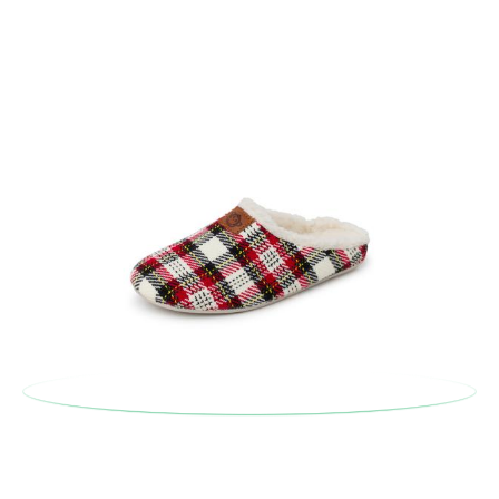
En caso de que no quieras Cambio sino Devolución, también
serán gratuitas, ¡no tienes que preocuparte por nada! Puedes
solicitarlas desde el mismo enlace del párrafo anterior y nos
encargamos de enviarte un mensajero para que te recoja el
paquete.