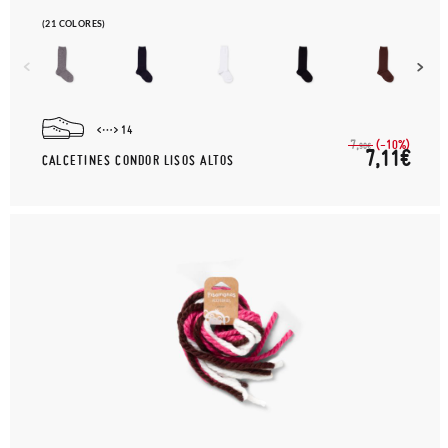
(21 COLORES)
14
(-10%)
7,
90€
7,11€
CALCETINES CONDOR LISOS ALTOS