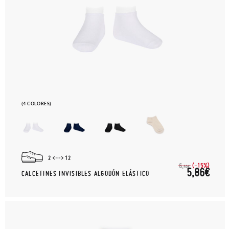
(4 COLORES)
2
12
(-15%)
6,
90€
5,86€
CALCETINES INVISIBLES ALGODÓN ELÁSTICO