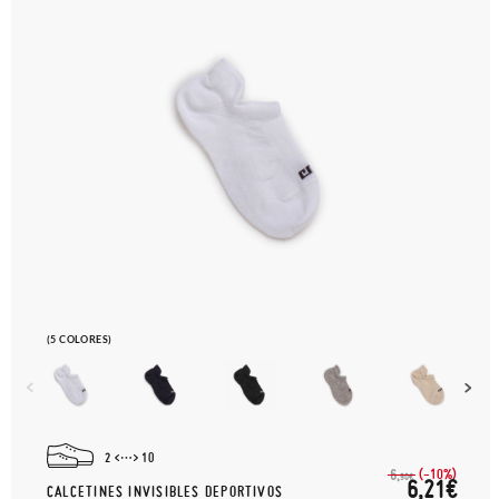
(5 COLORES)
2
10
(-10%)
6,
90€
6,21€
CALCETINES INVISIBLES DEPORTIVOS