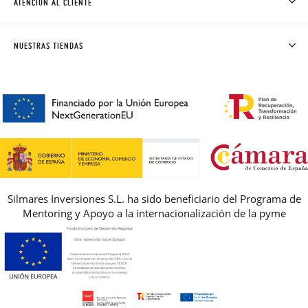
ATENCIÓN AL CLIENTE
DONDE ESTÁ MI PEDIDO
ENVÍOS Y CAMBIOS GRATIS
SOLICITAR CAMBIO O DEVOLUCIÓN
CLUB PISAMONAS
NUESTRAS TIENDAS
CONTACTO
BLOG & NOTICIAS
HORARIO
PREMIOS
PREGUNTAS FRECUENTES
AVISO LEGAL, PRIVACIDAD Y COOKIES
GUIA DE TALLAS
REBAJAS
Silmares Inversiones S.L. ha sido beneficiario del Programa de
Mentoring y Apoyo a la internacionalización de la pyme