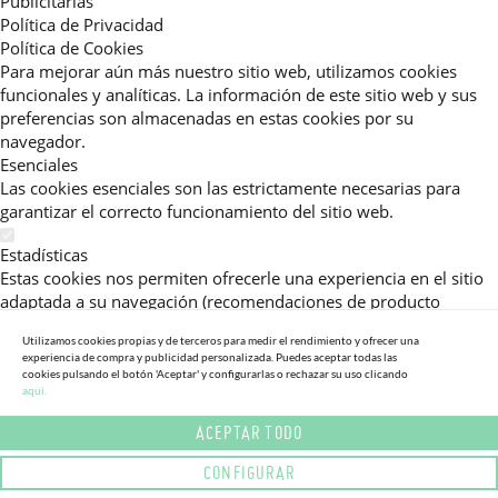
Publicitarias
Política de Privacidad
Política de Cookies
Para mejorar aún más nuestro sitio web, utilizamos cookies
funcionales y analíticas. La información de este sitio web y sus
preferencias son almacenadas en estas cookies por su
navegador.
Esenciales
Las cookies esenciales son las estrictamente necesarias para
garantizar el correcto funcionamiento del sitio web.
Estadísticas
Estas cookies nos permiten ofrecerle una experiencia en el sitio
adaptada a su navegación (recomendaciones de producto
personalizadas, énfasis en categorías frecuentemente
Utilizamos cookies propias y de terceros para medir el rendimiento y ofrecer una
consultadas, etc).Al activar esta cookie, nos ayuda a mejorar aún
experiencia de compra y publicidad personalizada. Puedes aceptar todas las
más su experiencia.
cookies pulsando el botón 'Aceptar' y configurarlas o rechazar su uso clicando
aqui.
Publicitarias
ACEPTAR TODO
Estas cookies permiten a nuestros socios publicitarios enviarle
mensajes específicos y personalizados.
CONFIGURAR