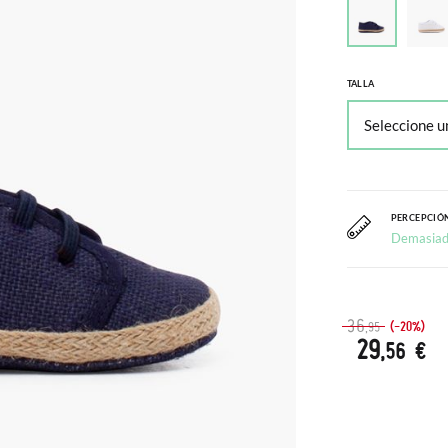
TALLA
PERCEPCIÓN
Demasiad
36
(-20%)
,95
29
,56 €