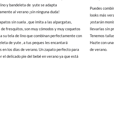
y si cuando te lleguen no te valen, sólo tienes que entrar en la sección
 lino y bandeleta de yute se adapta
Puedes combina
9,0
9,7
10,4
viarnos la petición de cambio. Nuestro equipo Atención al Cliente s
amente al verano ¡sin ninguna duda!
looks más vera
 te recogeremos la primera, sin gastos, en unos pocos días!
apatos sin suela , que imita a las alpargatas,
¡estarán moní
de fresquitos, son muy cómodos y muy coquetos
llevarlas sin 
 de que no quieras Cambio sino Devolución, también serán gratuitas,
 a su tela de lino que combinan perfectamente con
Tenemos tallas
solicitarlas desde el mismo enlace del párrafo anterior y nos encar
eleta de yute , a tus peques les encantará
Hazte con una
el paquete.
os en los días de verano. Un zapato perfecto para
de verano.
r el delicado pie del bebé en verano ya que está