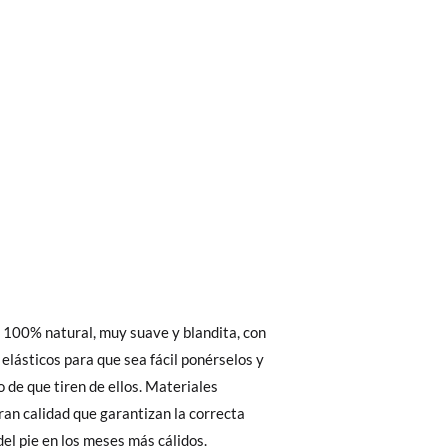
bién son GRATIS y puedes realizarlos
asa!
 interior del zapato, para que compares con
fieras acelerar el envío, puedes por muy
l 100% natural, muy suave y blandita, con
as, no con la suela por fuera.
elásticos para que sea fácil ponérselos y
o de que tiren de ellos. Materiales
ran calidad que garantizan la correcta
19
20
 El precio final será el de los zapatos que
del pie en los meses más cálidos.