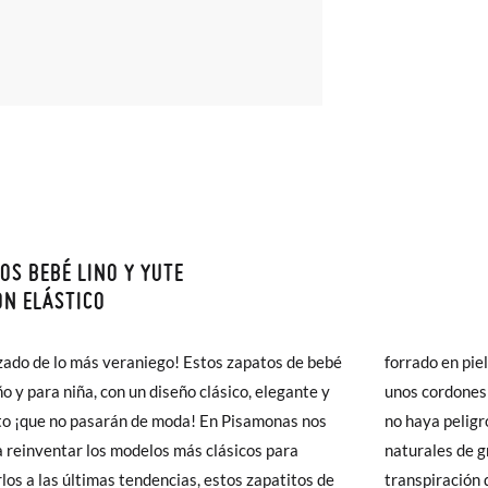
OS BEBÉ LINO Y YUTE
monas todos los Envíos son GRATIS y los Cambios de Talla/Color tam
N ELÁSTICO
n 60 días. ¡Te acercamos nuestra tienda física hasta la puerta de tu c
as medidas de la tabla son de este modelo en concreto, y de la suela
del envío estándar gratuito (2-3 días laborables), en caso de que pre
zado de lo más veraniego! Estos zapatos de bebé
forrado en pie
da del pie de tu peque o con la suela interna de otros zapatos que teng
s (3,95€) elegir Envío Urgente en Península.
ño y para niña, con un diseño clásico, elegante y
unos cordones 
ares el tiempo de envío es de 3-4 días laborables.
to ¡que no pasarán de moda! En Pisamonas nos
no haya peligr
 reinventar los modelos más clásicos para
naturales de g
16
17
18
 Pisamonas envíos y cambios gratis, sin importe mínimo, sin preguntas.
los a las últimas tendencias, estos zapatitos de
transpiración 