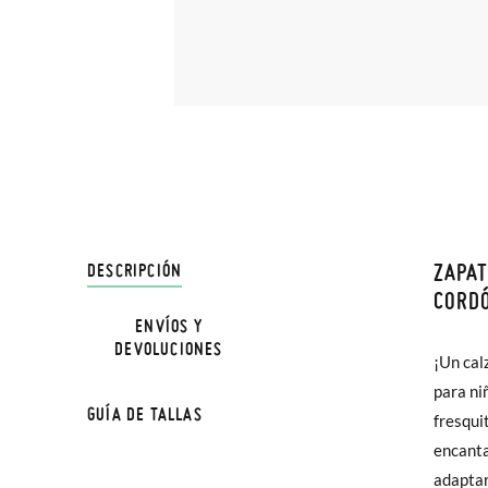
ZAPAT
DESCRIPCIÓN
En Pisa
CORDÓ
hasta e
ENVÍOS Y
NOTA: L
DEVOLUCIONES
Además 
¡Un cal
la medi
poco má
para ni
GUÍA DE TALLAS
En Bale
fresqui
encanta
TALLA
Sólo en
adaptar