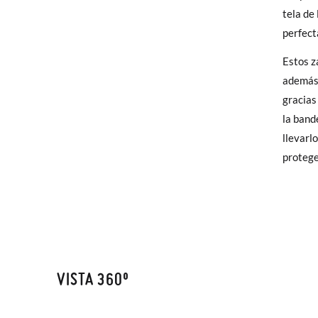
elijas, 
tela de
CM
para en
perfect
talla y
Estos z
además 
En caso
gracias
Puedes 
la band
recoja 
llevarl
protege
VISTA 360º