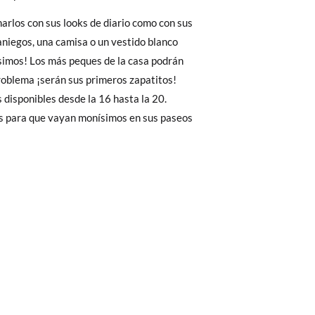
Cambios & Devoluciones
de nuestra web
rlos con sus looks de diario como con sus
11,1
11,9
e encargará de todo: te mandaremos otra
niegos, una camisa o un vestido blanco
simos! Los más peques de la casa podrán
problema ¡serán sus primeros zapatitos!
 ¡no tienes que preocuparte por nada!
 disponibles desde la 16 hasta la 20.
gamos de enviarte un mensajero para que te
s para que vayan monísimos en sus paseos