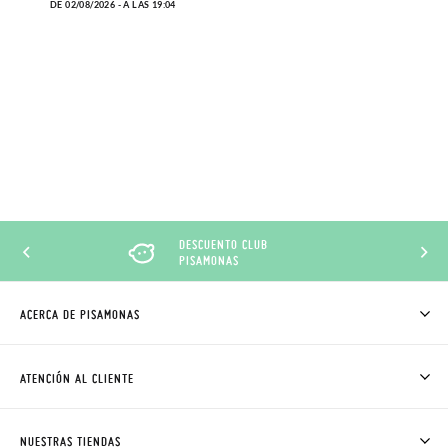
DE 02/08/2026 - A LAS 19:04
DESCUENTO CLUB
PISAMONAS
ACERCA DE PISAMONAS
QUIÉNES SOMOS
CÓMO COMPRAR
ATENCIÓN AL CLIENTE
DONDE ESTÁ MI PEDIDO
ENVÍOS Y CAMBIOS GRATIS
SOLICITAR CAMBIO O DEVOLUCIÓN
CLUB PISAMONAS
NUESTRAS TIENDAS