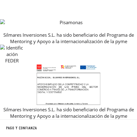
CONTACTO
BLOG & NOTICIAS
HORARIO
PREMIOS
PREGUNTAS FRECUENTES
AVISO LEGAL, PRIVACIDAD Y COOKIES
Silmares Inversiones S.L. ha sido beneficiario del Programa de
GUIA DE TALLAS
Mentoring y Apoyo a la internacionalización de la pyme
REBAJAS
Silmares Inversiones S.L. ha sido beneficiario del Programa de
Mentoring y Apoyo a la internacionalización de la pyme
PAGO Y CONFIANZA