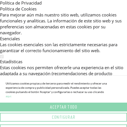
Política de Privacidad
Política de Cookies
Para mejorar aún más nuestro sitio web, utilizamos cookies
funcionales y analíticas. La información de este sitio web y sus
preferencias son almacenadas en estas cookies por su
navegador.
Esenciales
Las cookies esenciales son las estrictamente necesarias para
garantizar el correcto funcionamiento del sitio web.
Estadísticas
Estas cookies nos permiten ofrecerle una experiencia en el sitio
adaptada a su navegación (recomendaciones de producto
personalizadas, énfasis en categorías frecuentemente
Utilizamos cookies propias y de terceros para medir el rendimiento y ofrecer una
consultadas, etc).Al activar esta cookie, nos ayuda a mejorar aún
experiencia de compra y publicidad personalizada. Puedes aceptar todas las
más su experiencia.
cookies pulsando el botón 'Aceptar' y configurarlas o rechazar su uso clicando
aqui.
Publicitarias
ACEPTAR TODO
Estas cookies permiten a nuestros socios publicitarios enviarle
mensajes específicos y personalizados.
CONFIGURAR
Política de Privacidad