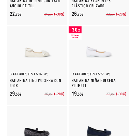
BAILARINA DE LINO CON LAZO
BAILARINA PESPUNTES
ANCHO DE TUL
ELÁSTICO CRUZADO
22,
26,
(-30%)
(-20%)
31,
32,
36€
36€
95€
95€
(2 COLORES) (TALLA 26 - 34)
(4 COLORES) (TALLA 27 - 36)
BAILARINA LINO PULSERA CON
BAILARINA NIÑA PULSERA
FLOR
PLUMETI
29,
19,
(-20%)
(-30%)
36,
27,
56€
56€
95€
95€