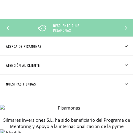
DESCUENTO CLUB
PISAMONAS
ACERCA DE PISAMONAS
QUIÉNES SOMOS
CÓMO COMPRAR
ATENCIÓN AL CLIENTE
DONDE ESTÁ MI PEDIDO
ENVÍOS Y CAMBIOS GRATIS
SOLICITAR CAMBIO O DEVOLUCIÓN
CLUB PISAMONAS
NUESTRAS TIENDAS
CONTACTO
BLOG & NOTICIAS
HORARIO
PREMIOS
PREGUNTAS FRECUENTES
AVISO LEGAL, PRIVACIDAD Y COOKIES
Silmares Inversiones S.L. ha sido beneficiario del Programa de
GUIA DE TALLAS
Mentoring y Apoyo a la internacionalización de la pyme
REBAJAS