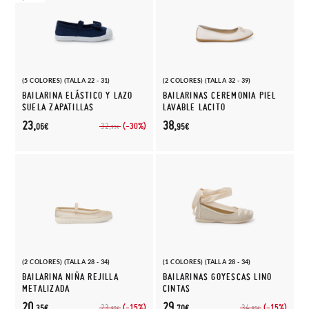
(5 COLORES) (TALLA 22 - 31)
(2 COLORES) (TALLA 32 - 39)
BAILARINA ELÁSTICO Y LAZO
BAILARINAS CEREMONIA PIEL
SUELA ZAPATILLAS
LAVABLE LACITO
23,
38,
(-30%)
32,
06€
95€
95€
(2 COLORES) (TALLA 28 - 34)
(1 COLORES) (TALLA 28 - 34)
BAILARINA NIÑA REJILLA
BAILARINAS GOYESCAS LINO
METALIZADA
CINTAS
20,
29,
(-15%)
(-15%)
23,
34,
35€
70€
95€
95€