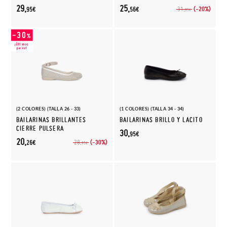
29,
25,
(-20%)
31,
95€
56€
95€
(2 COLORES) (TALLA 26 - 33)
(1 COLORES) (TALLA 34 - 34)
BAILARINAS BRILLANTES
BAILARINAS BRILLO Y LACITO
CIERRE PULSERA
30,
95€
20,
(-30%)
28,
26€
95€