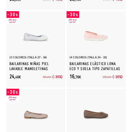
(3 COLORES) (TALLA 27 - 36)
(4 COLORES) (TALLA 24 - 32)
BAILARINAS NIÑAS PIEL
BAILARINAS ELÁSTICO LONA
LAVABLE MANOLETINAS
ECO Y SUELA TIPO ZAPATILLAS
24,
16,
(-30%)
(-30%)
34,
23,
46€
76€
95€
95€