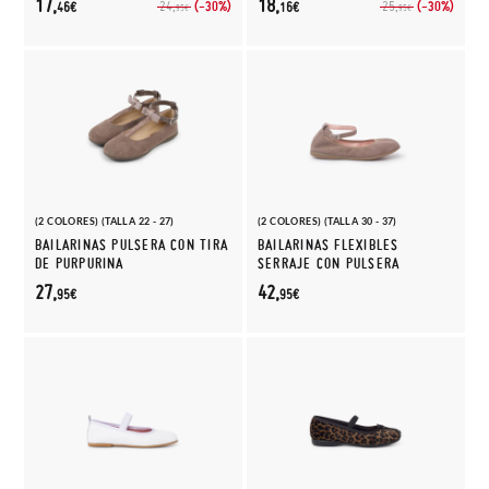
17,
18,
(-30%)
(-30%)
24,
25,
46€
16€
95€
95€
(2 COLORES) (TALLA 22 - 27)
(2 COLORES) (TALLA 30 - 37)
BAILARINAS PULSERA CON TIRA
BAILARINAS FLEXIBLES
DE PURPURINA
SERRAJE CON PULSERA
27,
42,
95€
95€