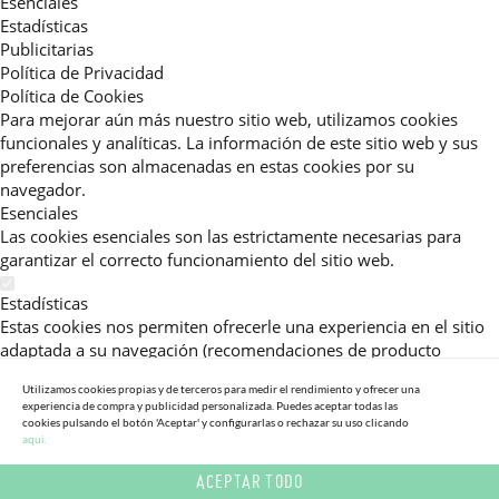
Esenciales
Estadísticas
Publicitarias
Política de Privacidad
Política de Cookies
Para mejorar aún más nuestro sitio web, utilizamos cookies
funcionales y analíticas. La información de este sitio web y sus
preferencias son almacenadas en estas cookies por su
navegador.
Esenciales
Las cookies esenciales son las estrictamente necesarias para
garantizar el correcto funcionamiento del sitio web.
Estadísticas
Estas cookies nos permiten ofrecerle una experiencia en el sitio
adaptada a su navegación (recomendaciones de producto
personalizadas, énfasis en categorías frecuentemente
Utilizamos cookies propias y de terceros para medir el rendimiento y ofrecer una
consultadas, etc).Al activar esta cookie, nos ayuda a mejorar aún
experiencia de compra y publicidad personalizada. Puedes aceptar todas las
más su experiencia.
cookies pulsando el botón 'Aceptar' y configurarlas o rechazar su uso clicando
aqui.
Publicitarias
ACEPTAR TODO
Estas cookies permiten a nuestros socios publicitarios enviarle