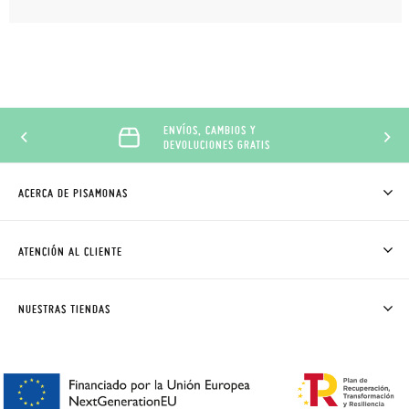
ENVÍOS, CAMBIOS Y
DEVOLUCIONES GRATIS
ACERCA DE PISAMONAS
QUIÉNES SOMOS
CÓMO COMPRAR
ATENCIÓN AL CLIENTE
DONDE ESTÁ MI PEDIDO
ENVÍOS Y CAMBIOS GRATIS
SOLICITAR CAMBIO O DEVOLUCIÓN
CLUB PISAMONAS
NUESTRAS TIENDAS
CONTACTO
BLOG & NOTICIAS
HORARIO
PREMIOS
PREGUNTAS FRECUENTES
AVISO LEGAL, PRIVACIDAD Y COOKIES