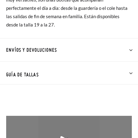
perfectamente el día a día: desde la guardería o el cole hasta
las salidas de fin de semana en familia. Están disponibles
desde la talla 19 a la 27.
ENVÍOS Y DEVOLUCIONES
En Pisamonas todos los Envíos son GRATIS y los Cambios de
Talla/Color también son GRATIS y puedes realizarlos hasta en
GUÍA DE TALLAS
60 días. ¡Te acercamos nuestra tienda física hasta la puerta de
tu casa!
Además del envío estándar gratuito (2-3 días laborables), en
caso de que prefieras acelerar el envío, puedes por muy poco
más (3,95€) elegir Envío Urgente en Península.
En Baleares el tiempo de envío es de 3-4 días laborables.