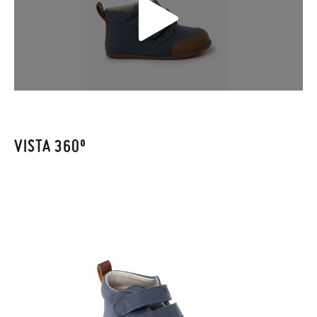
Sólo en Pisamonas envíos y cambios gratis, sin importe
mínimo, sin preguntas. El precio final será el de los zapatos que
elijas, y si cuando te lleguen no te valen, sólo tienes que entrar
en la sección
Cambios & Devoluciones
de nuestra web para
enviarnos la petición de cambio. Nuestro equipo Atención al
Cliente se encargará de todo: te mandaremos otra talla y te
recogeremos la primera, sin gastos, en unos pocos días!
VISTA 360º
En caso de que no quieras Cambio sino Devolución, también
serán gratuitas, ¡no tienes que preocuparte por nada! Puedes
solicitarlas desde el mismo enlace del párrafo anterior y nos
encargamos de enviarte un mensajero para que te recoja el
paquete.