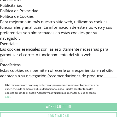
Publicitarias
Política de Privacidad
Política de Cookies
Para mejorar aún más nuestro sitio web, utilizamos cookies
funcionales y analíticas. La información de este sitio web y sus
preferencias son almacenadas en estas cookies por su
navegador.
Esenciales
Las cookies esenciales son las estrictamente necesarias para
garantizar el correcto funcionamiento del sitio web.
Estadísticas
Estas cookies nos permiten ofrecerle una experiencia en el sitio
adaptada a su navegación (recomendaciones de producto
personalizadas, énfasis en categorías frecuentemente
Utilizamos cookies propias y de terceros para medir el rendimiento y ofrecer una
consultadas, etc).Al activar esta cookie, nos ayuda a mejorar aún
experiencia de compra y publicidad personalizada. Puedes aceptar todas las
más su experiencia.
cookies pulsando el botón 'Aceptar' y configurarlas o rechazar su uso clicando
aqui.
Publicitarias
ACEPTAR TODO
Estas cookies permiten a nuestros socios publicitarios enviarle
mensajes específicos y personalizados.
CONFIGURAR