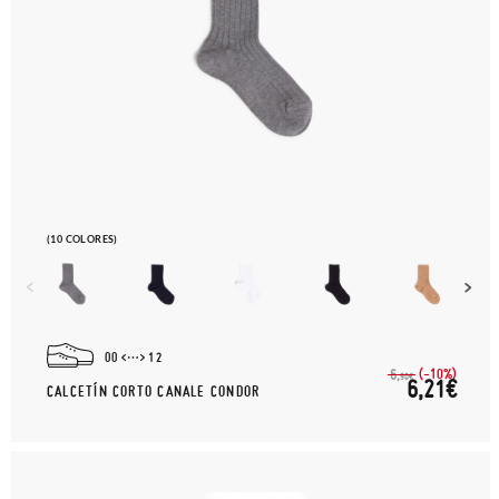
(10 COLORES)
00
12
(-10%)
6,
90€
6,21€
CALCETÍN CORTO CANALE CONDOR