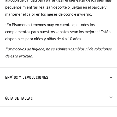
pequeños mientras realizan deporte o juegan en el parque y
mantener el calor en los meses de otoño e invierno.
¡En Pisamonas tenemos muy en cuenta que todos los
complementos para nuestros zapatos sean los mejores! Están
disponibles para niños y niñas de 4 a 10 años.
Por motivos de higiene, no se admiten cambios ni devoluciones
de este artículo.
ENVÍOS Y DEVOLUCIONES
En Pisamonas todos los Envíos son GRATIS y los Cambios de
Talla/Color también son GRATIS y puedes realizarlos hasta en
GUÍA DE TALLAS
60 días. ¡Te acercamos nuestra tienda física hasta la puerta de
tu casa!