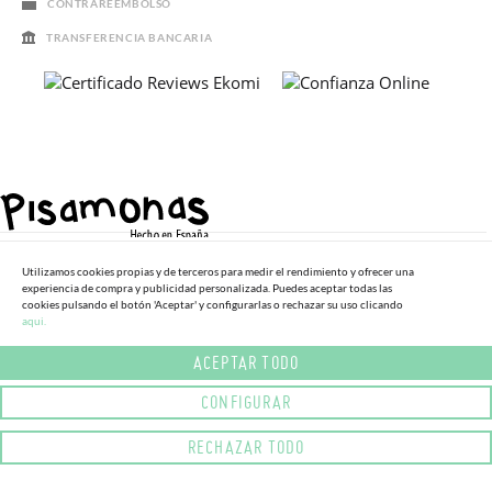
CONTRAREEMBOLSO
TRANSFERENCIA BANCARIA
Utilizamos cookies propias y de terceros para medir el rendimiento y ofrecer una
experiencia de compra y publicidad personalizada. Puedes aceptar todas las
cookies pulsando el botón 'Aceptar' y configurarlas o rechazar su uso clicando
aqui.
Política de Cookies
Esenciales
ACEPTAR TODO
Estadísticas
Publicitarias
CONFIGURAR
Política de Privacidad
Política de Cookies
RECHAZAR TODO
Para mejorar aún más nuestro sitio web, utilizamos cookies
funcionales y analíticas. La información de este sitio web y sus