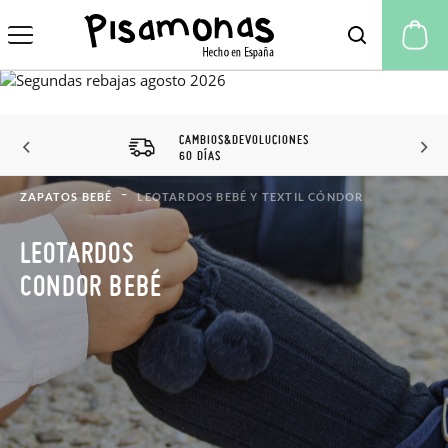
Mi
CAMBIOS&DEVOLUCIONES
60 DÍAS
ZAPATOS BEBÉ
LEOTARDOS BEBÉ Y TEXTIL CÓNDOR
LEOTARDOS
CONDOR BEBÉ