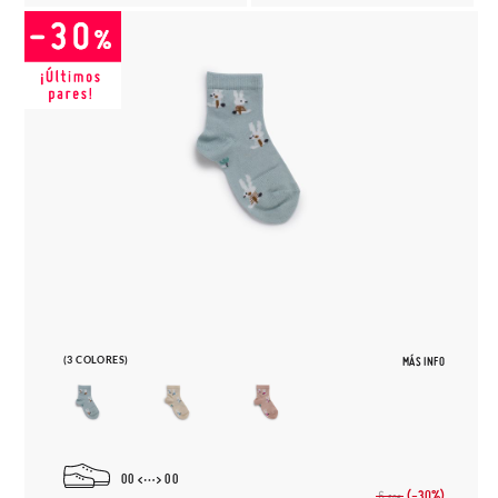
(3 COLORES)
MÁS INFO
00
00
(-30%)
6,
50€