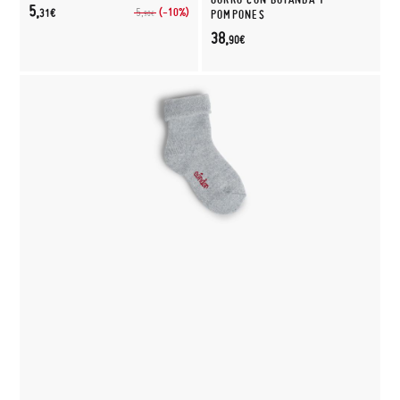
5,
(-10%)
5,
31€
POMPONES
90€
38,
90€