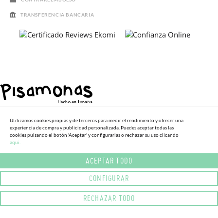
TRANSFERENCIA BANCARIA
Utilizamos cookies propias y de terceros para medir el rendimiento y ofrecer una
experiencia de compra y publicidad personalizada. Puedes aceptar todas las
cookies pulsando el botón 'Aceptar' y configurarlas o rechazar su uso clicando
Política de Cookies
aqui.
Esenciales
ACEPTAR TODO
Estadísticas
Publicitarias
CONFIGURAR
Política de Privacidad
Política de Cookies
RECHAZAR TODO
Para mejorar aún más nuestro sitio web, utilizamos cookies
funcionales y analíticas. La información de este sitio web y sus