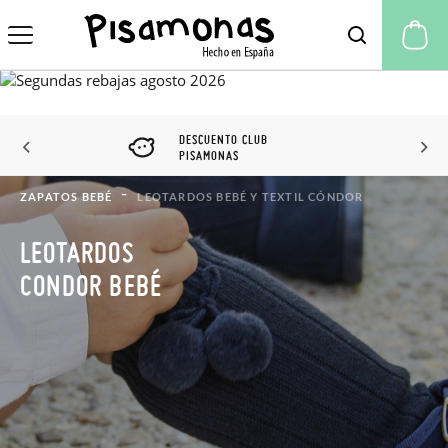
Mi
DESCUENTO CLUB
PISAMONAS
ZAPATOS BEBÉ
LEOTARDOS BEBÉ Y TEXTIL CÓNDOR
LEOTARDOS
CONDOR BEBÉ