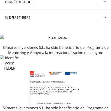
ATENCIÓN AL CLIENTE
DONDE ESTÁ MI PEDIDO
ENVÍOS Y CAMBIOS GRATIS
SOLICITAR CAMBIO O DEVOLUCIÓN
CLUB PISAMONAS
NUESTRAS TIENDAS
CONTACTO
BLOG & NOTICIAS
HORARIO
PREMIOS
PREGUNTAS FRECUENTES
AVISO LEGAL, PRIVACIDAD Y COOKIES
Silmares Inversiones S.L. ha sido beneficiario del Programa de
GUIA DE TALLAS
Mentoring y Apoyo a la internacionalización de la pyme
REBAJAS
Silmares Inversiones S.L. ha sido beneficiario del Programa de