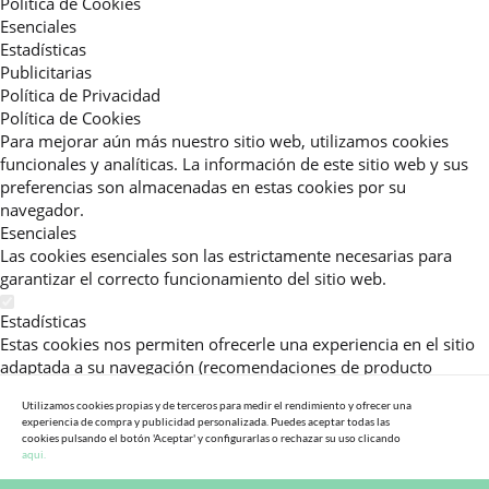
Política de Cookies
Esenciales
Estadísticas
Publicitarias
Política de Privacidad
Política de Cookies
Para mejorar aún más nuestro sitio web, utilizamos cookies
funcionales y analíticas. La información de este sitio web y sus
preferencias son almacenadas en estas cookies por su
navegador.
Esenciales
Las cookies esenciales son las estrictamente necesarias para
garantizar el correcto funcionamiento del sitio web.
Estadísticas
Estas cookies nos permiten ofrecerle una experiencia en el sitio
adaptada a su navegación (recomendaciones de producto
personalizadas, énfasis en categorías frecuentemente
Utilizamos cookies propias y de terceros para medir el rendimiento y ofrecer una
consultadas, etc).Al activar esta cookie, nos ayuda a mejorar aún
experiencia de compra y publicidad personalizada. Puedes aceptar todas las
más su experiencia.
cookies pulsando el botón 'Aceptar' y configurarlas o rechazar su uso clicando
aqui.
Publicitarias