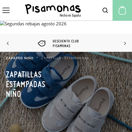
Mi
DESCUENTO CLUB
PISAMONAS
ZAPATOS NIÑO
ZAPATILLAS ESTAMPADAS
ZAPATILLAS
ESTAMPADAS
NIÑO